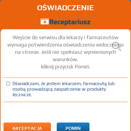
OŚWIADCZENIE
Wejście do serwisu dla lekarzy i farmaceutów
wymaga potwierdzenia oświadczenia widocznego
na stronie. Jeśli nie spełniasz wymienionych
warunków,
kliknij przycisk Pomiń.
Iomeron
Iomeprol
Oświadczam, że jestem lekarzem, farmaceutą lub
osobą prowadzącą zaopatrzenie w produkty
inj. [roztw.]
350 mg/ml
1 but. 100 ml
Iniekcje
lecznicze.
100%
Rx
X
AKCEPTACJA
POMIŃ