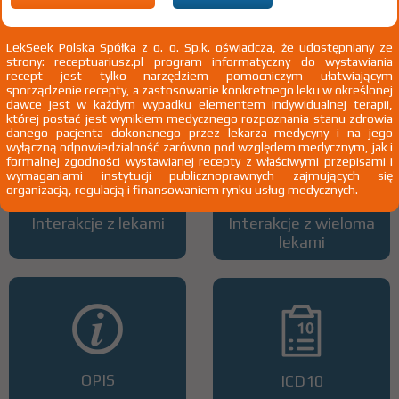
LekSeek Polska Spółka z o. o. Sp.k. oświadcza, że udostępniany ze
strony: receptuariusz.pl program informatyczny do wystawiania
Wszystkie dawki leku
ATC
recept jest tylko narzędziem pomocniczym ułatwiającym
sporządzenie recepty, a zastosowanie konkretnego leku w określonej
dawce jest w każdym wypadku elementem indywidualnej terapii,
której postać jest wynikiem medycznego rozpoznania stanu zdrowia
danego pacjenta dokonanego przez lekarza medycyny i na jego
wyłączną odpowiedzialność zarówno pod względem medycznym, jak i
formalnej zgodności wystawianej recepty z właściwymi przepisami i
wymaganiami instytucji publicznoprawnych zajmujących się
organizacją, regulacją i finansowaniem rynku usług medycznych.
Interakcje z lekami
Interakcje z wieloma
lekami
OPIS
ICD10