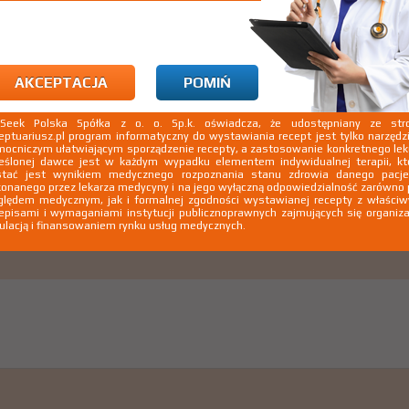
AKCEPTACJA
POMIŃ
kSeek Polska Spółka z o. o. Sp.k. oświadcza, że udostępniany ze stro
eptuariusz.pl program informatyczny do wystawiania recept jest tylko narzęd
ocniczym ułatwiającym sporządzenie recepty, a zastosowanie konkretnego le
eślonej dawce jest w każdym wypadku elementem indywidualnej terapii, kt
stać jest wynikiem medycznego rozpoznania stanu zdrowia danego pacje
onanego przez lekarza medycyny i na jego wyłączną odpowiedzialność zarówno
lędem medycznym, jak i formalnej zgodności wystawianej recepty z właści
episami i wymaganiami instytucji publicznoprawnych zajmujących się organiza
ulacją i finansowaniem rynku usług medycznych.