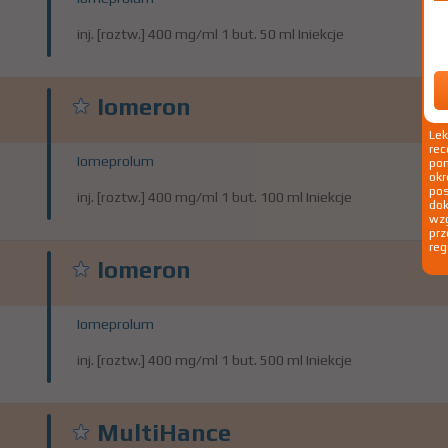
inj. [roztw.] 400 mg/ml 1 but. 50 ml Iniekcje
Iomeron
Le
rec
Iomeprolum
pom
okr
po
inj. [roztw.] 400 mg/ml 1 but. 100 ml Iniekcje
dok
wzg
prz
reg
Iomeron
Iomeprolum
inj. [roztw.] 400 mg/ml 1 but. 500 ml Iniekcje
MultiHance