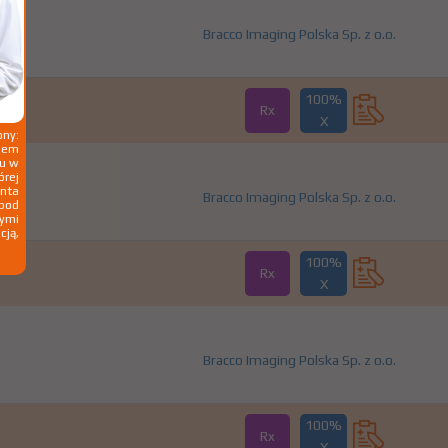
Bracco Imaging Polska Sp. z o.o.
100%
Rx
X
ny:
ziem
ku w
órej
nta
Bracco Imaging Polska Sp. z o.o.
 pod
wymi
cją,
100%
Rx
X
Bracco Imaging Polska Sp. z o.o.
100%
Rx
X