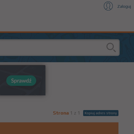
Zaloguj
Strona
1 z 1
Kopiuj adres strony