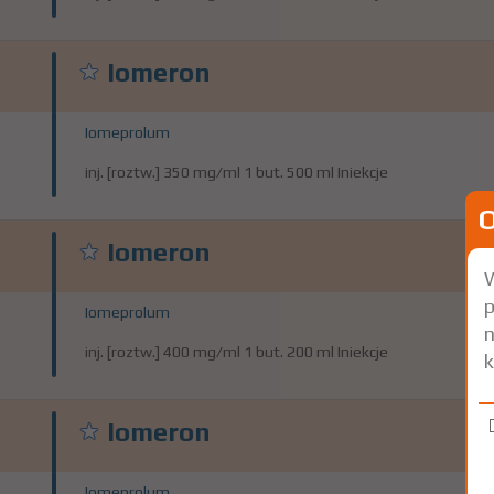
Iomeron
Iomeprolum
inj. [roztw.] 350 mg/ml 1 but. 500 ml Iniekcje
Iomeron
W
p
Iomeprolum
n
inj. [roztw.] 400 mg/ml 1 but. 200 ml Iniekcje
k
Iomeron
Iomeprolum