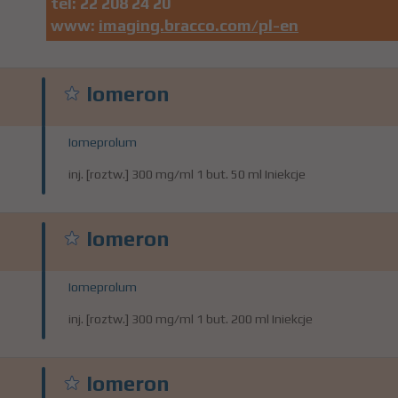
tel:
22 208 24 20
www:
imaging.bracco.com/pl-en
Iomeron
Iomeprolum
inj. [roztw.] 300 mg/ml 1 but. 50 ml Iniekcje
Iomeron
Iomeprolum
inj. [roztw.] 300 mg/ml 1 but. 200 ml Iniekcje
Iomeron