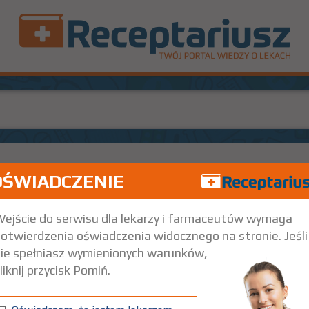
OŚWIADCZENIE
0 szt.
Doustnie
ejście do serwisu dla lekarzy i farmaceutów wymaga
otwierdzenia oświadczenia widocznego na stronie. Jeśli
ie spełniasz wymienionych warunków,
liknij przycisk Pomiń.