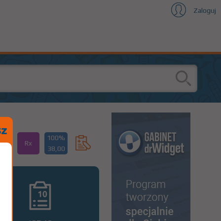
Zaloguj
100%
Rx
38,00