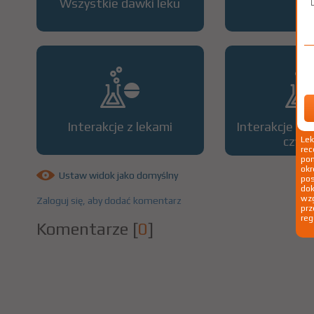
Wszystkie dawki leku
OP
Interakcje z lekami
Interakcje z 
czyn
Le
rec
pom
okr
Ustaw widok jako domyślny
po
dok
wzg
Zaloguj się, aby dodać komentarz
prz
reg
Komentarze
[
0
]