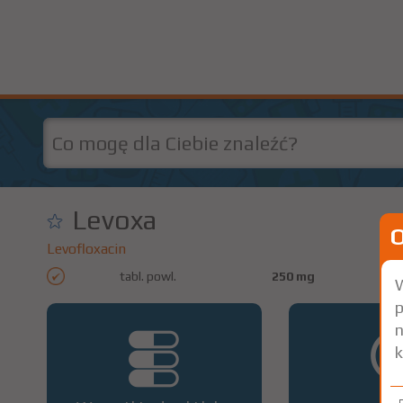
Levoxa
Levofloxacin
tabl. powl.
250 mg
1
W
p
n
k