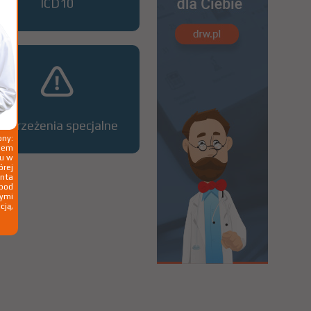
ICD10
Ostrzeżenia specjalne
ny:
ziem
ku w
órej
nta
 pod
wymi
cją,