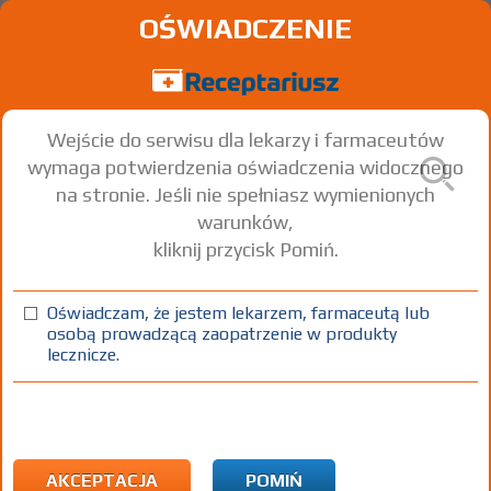
OŚWIADCZENIE
Wejście do serwisu dla lekarzy i farmaceutów
wymaga potwierdzenia oświadczenia widocznego
na stronie. Jeśli nie spełniasz wymienionych
warunków,
kliknij przycisk Pomiń.
®
Lokren
20
Betaxolol hydrochloride
Oświadczam, że jestem lekarzem, farmaceutą lub
osobą prowadzącą zaopatrzenie w produkty
tabl. powl.
20 mg
28 szt.
Doustnie
lecznicze.
100%
Rx
23,90
AKCEPTACJA
POMIŃ