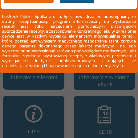
LekSeek Polska Spółka z o. o. Sp.k. oświadcza, że udostępniany ze
strony: receptuariusz.pl program informatyczny do wystawiania
Wszystkie dawki leku
ATC
recept jest tylko narzędziem pomocniczym ułatwiającym
sporządzenie recepty, a zastosowanie konkretnego leku w określonej
dawce jest w każdym wypadku elementem indywidualnej terapii,
której postać jest wynikiem medycznego rozpoznania stanu zdrowia
danego pacjenta dokonanego przez lekarza medycyny i na jego
wyłączną odpowiedzialność zarówno pod względem medycznym, jak i
formalnej zgodności wystawianej recepty z właściwymi przepisami i
wymaganiami instytucji publicznoprawnych zajmujących się
organizacją, regulacją i finansowaniem rynku usług medycznych.
Interakcje z lekami
Interakcje z wieloma
lekami
OPIS
ICD10