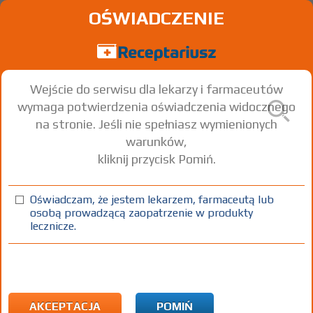
OŚWIADCZENIE
Wejście do serwisu dla lekarzy i farmaceutów
wymaga potwierdzenia oświadczenia widocznego
na stronie. Jeśli nie spełniasz wymienionych
warunków,
kliknij przycisk Pomiń.
Orizon
Risperidone
Oświadczam, że jestem lekarzem, farmaceutą lub
osobą prowadzącą zaopatrzenie w produkty
tabl. powl.
3 mg
60 szt.
Doustnie
lecznicze.
(1)
(2)
(3)
100%
R
75+
DZ
Rx
62,12
3,84
bezpł.
bezpł.
1)
Schizofrenia
2)
Pacjenci 65+
AKCEPTACJA
POMIŃ