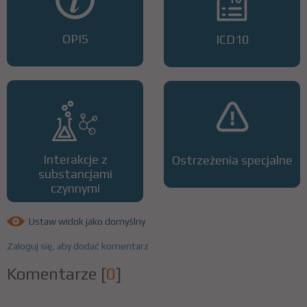
OPIS
ICD10
Interakcje z
Ostrzeżenia specjalne
substancjami
czynnymi
Ustaw widok jako domyślny
Zaloguj się, aby dodać komentarz
Komentarze
[
0
]