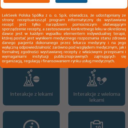
3)
Pacjenci do ukończenia 18 roku życia
LekSeek Polska Spółka z o. o. Sp.k. oświadcza, że udostępniany ze
strony: receptuariusz.pl program informatyczny do wystawiania
recept jest tylko narzędziem pomocniczym ułatwiającym
sporządzenie recepty, a zastosowanie konkretnego leku w określonej
dawce jest w każdym wypadku elementem indywidualnej terapii,
której postać jest wynikiem medycznego rozpoznania stanu zdrowia
danego pacjenta dokonanego przez lekarza medycyny i na jego
Wszystkie dawki leku
ATC
wyłączną odpowiedzialność zarówno pod względem medycznym, jak i
formalnej zgodności wystawianej recepty z właściwymi przepisami i
wymaganiami instytucji publicznoprawnych zajmujących się
organizacją, regulacją i finansowaniem rynku usług medycznych.
Interakcje z lekami
Interakcje z wieloma
lekami