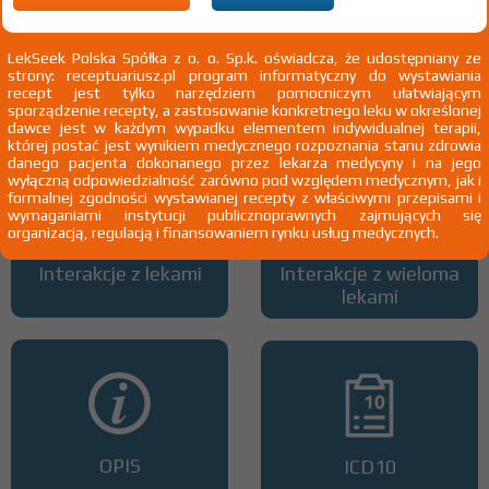
LekSeek Polska Spółka z o. o. Sp.k. oświadcza, że udostępniany ze
strony: receptuariusz.pl program informatyczny do wystawiania
Wszystkie dawki leku
ATC
recept jest tylko narzędziem pomocniczym ułatwiającym
sporządzenie recepty, a zastosowanie konkretnego leku w określonej
dawce jest w każdym wypadku elementem indywidualnej terapii,
której postać jest wynikiem medycznego rozpoznania stanu zdrowia
danego pacjenta dokonanego przez lekarza medycyny i na jego
wyłączną odpowiedzialność zarówno pod względem medycznym, jak i
formalnej zgodności wystawianej recepty z właściwymi przepisami i
wymaganiami instytucji publicznoprawnych zajmujących się
organizacją, regulacją i finansowaniem rynku usług medycznych.
Interakcje z lekami
Interakcje z wieloma
lekami
OPIS
ICD10