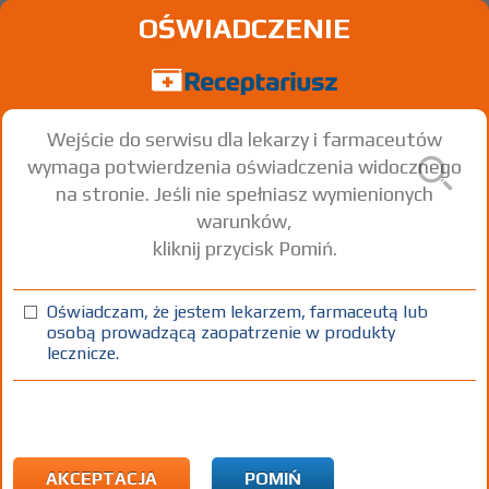
OŚWIADCZENIE
Wejście do serwisu dla lekarzy i farmaceutów
wymaga potwierdzenia oświadczenia widocznego
na stronie. Jeśli nie spełniasz wymienionych
warunków,
kliknij przycisk Pomiń.
Pregabalin Accord
Pregabalin
Oświadczam, że jestem lekarzem, farmaceutą lub
osobą prowadzącą zaopatrzenie w produkty
kaps. twarde
150 mg
56 szt.
Doustnie
lecznicze.
100%
Rx
29,80
AKCEPTACJA
POMIŃ