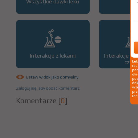
Wszystkie dawki leku
OP
Interakcje z lekami
Interakcje z 
czyn
Le
rec
pom
okr
Ustaw widok jako domyślny
po
dok
wzg
Zaloguj się, aby dodać komentarz
prz
reg
Komentarze
[
0
]