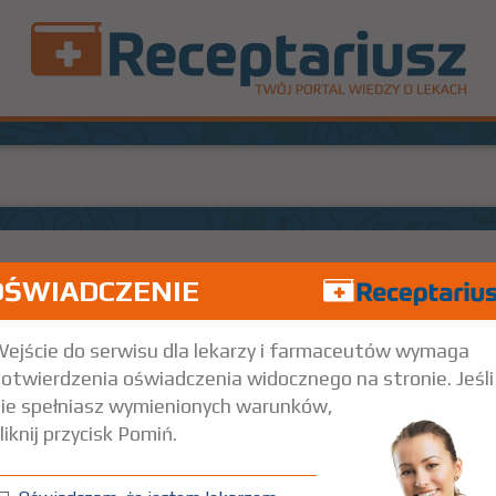
OŚWIADCZENIE
56 szt.
Doustnie
ejście do serwisu dla lekarzy i farmaceutów wymaga
otwierdzenia oświadczenia widocznego na stronie. Jeśli
ie spełniasz wymienionych warunków,
liknij przycisk Pomiń.