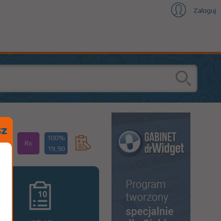
Zaloguj
100%
Rx
19,90