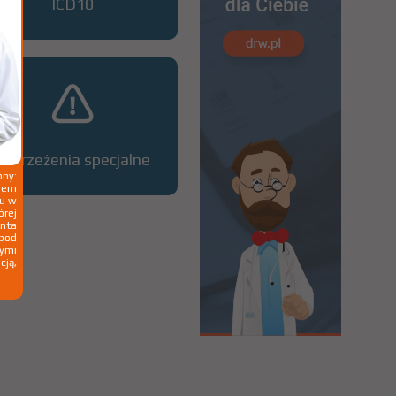
ICD10
Ostrzeżenia specjalne
ny:
ziem
ku w
órej
nta
 pod
wymi
cją,