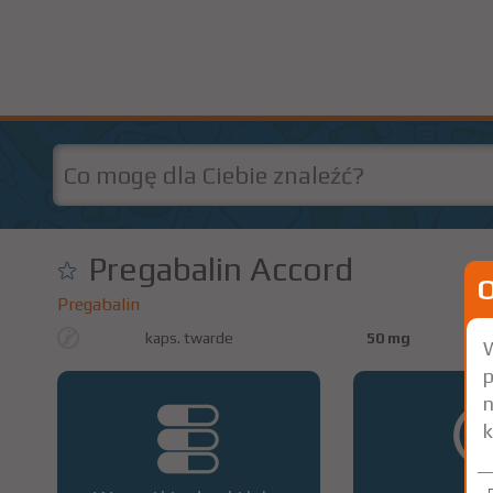
Pregabalin Accord
Pregabalin
kaps. twarde
50 mg
W
p
n
k