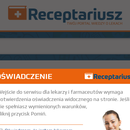
OŚWIADCZENIE
56 szt.
Doustnie
ejście do serwisu dla lekarzy i farmaceutów wymaga
otwierdzenia oświadczenia widocznego na stronie. Jeśli
ie spełniasz wymienionych warunków,
liknij przycisk Pomiń.