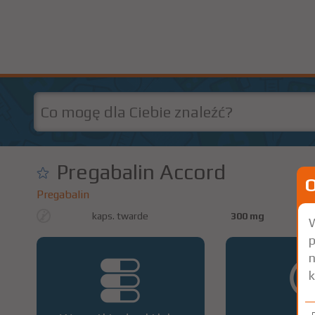
Pregabalin Accord
Pregabalin
kaps. twarde
300 mg
W
p
n
k