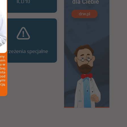
ICD10
Ostrzeżenia specjalne
ny:
ziem
ku w
órej
nta
 pod
wymi
cją,