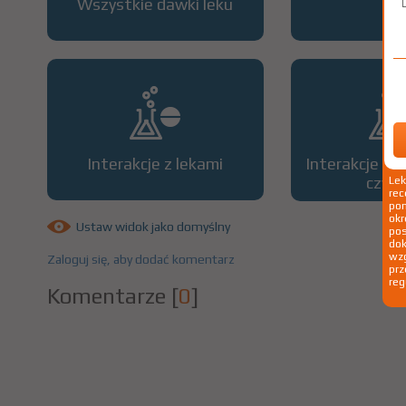
Wszystkie dawki leku
OP
Interakcje z lekami
Interakcje z 
czyn
Le
rec
pom
okr
Ustaw widok jako domyślny
po
dok
wzg
Zaloguj się, aby dodać komentarz
prz
reg
Komentarze
[
0
]