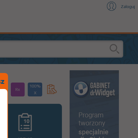
Zaloguj
100%
Rx
X