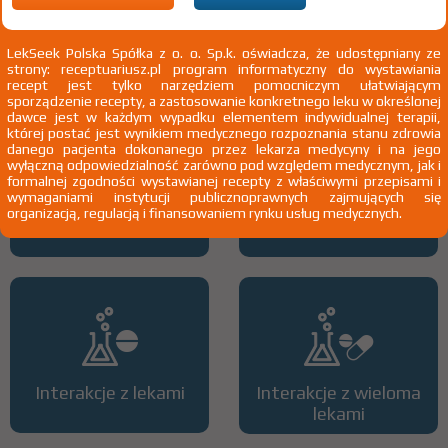
renoprotekcyjne w przypadkach innych niż określone w ChPL - u
dzieci do 18 rż.
2)
Pacjenci 65+
LekSeek Polska Spółka z o. o. Sp.k. oświadcza, że udostępniany ze
strony: receptuariusz.pl program informatyczny do wystawiania
3)
Pacjenci do ukończenia 18 roku życia
recept jest tylko narzędziem pomocniczym ułatwiającym
sporządzenie recepty, a zastosowanie konkretnego leku w określonej
dawce jest w każdym wypadku elementem indywidualnej terapii,
której postać jest wynikiem medycznego rozpoznania stanu zdrowia
danego pacjenta dokonanego przez lekarza medycyny i na jego
wyłączną odpowiedzialność zarówno pod względem medycznym, jak i
formalnej zgodności wystawianej recepty z właściwymi przepisami i
wymaganiami instytucji publicznoprawnych zajmujących się
organizacją, regulacją i finansowaniem rynku usług medycznych.
Wszystkie dawki leku
ATC
Interakcje z lekami
Interakcje z wieloma
lekami