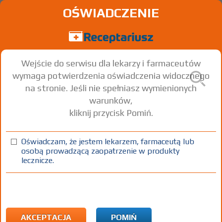
OŚWIADCZENIE
Wejście do serwisu dla lekarzy i farmaceutów
wymaga potwierdzenia oświadczenia widocznego
na stronie. Jeśli nie spełniasz wymienionych
warunków,
kliknij przycisk Pomiń.
®
Tritace
2,5; -5; -10 - (IR)
Ramipril
Oświadczam, że jestem lekarzem, farmaceutą lub
osobą prowadzącą zaopatrzenie w produkty
tabl.
5 mg
28 szt.
Doustnie
lecznicze.
(1)
(2)
(3)
100%
R
75+
DZ
Rx
10,99
5,97
bezpł.
bezpł.
1) Refundacja we wszystkich zarejestrowanych wskazaniach. (Patrz
wskazania przy opisie leku) Wskazania pozarejestracyjne: Przewlekła
AKCEPTACJA
POMIŃ
choroba nerek inna niż określona w ChPL - u dzieci do 18 rż.; leczenie