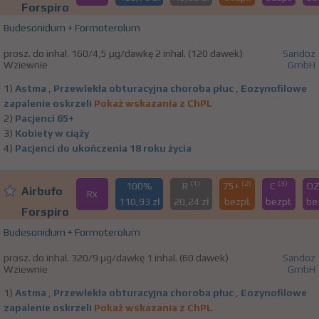
Forspiro
Budesonidum + Formoterolum
prosz. do inhal. 160/4,5 µg/dawkę 2 inhal. (120 dawek)
Sandoz
Wziewnie
GmbH
1)
Astma
,
Przewlekła obturacyjna choroba płuc
,
Eozynofilowe
zapalenie oskrzeli
Pokaż wskazania z ChPL
2)
Pacjenci 65+
3)
Kobiety w ciąży
4)
Pacjenci do ukończenia 18 roku życia
(1)
(2)
(3)
100%
R
75+
C
D
Airbufo
Rx
110,93 zł
20,24 zł
bezpł.
bezpł.
be
Forspiro
Budesonidum + Formoterolum
prosz. do inhal. 320/9 µg/dawkę 1 inhal. (60 dawek)
Sandoz
Wziewnie
GmbH
1)
Astma
,
Przewlekła obturacyjna choroba płuc
,
Eozynofilowe
zapalenie oskrzeli
Pokaż wskazania z ChPL