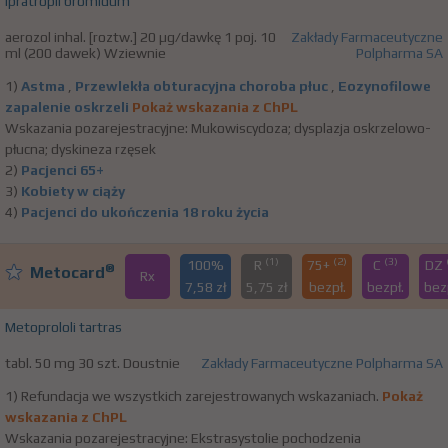
Ipratropii bromidum
aerozol inhal. [roztw.] 20 µg/dawkę 1 poj. 10
Zakłady Farmaceutyczne
ml (200 dawek) Wziewnie
Polpharma SA
1)
Astma
,
Przewlekła obturacyjna choroba płuc
,
Eozynofilowe
zapalenie oskrzeli
Pokaż wskazania z ChPL
Wskazania pozarejestracyjne: Mukowiscydoza; dysplazja oskrzelowo-
płucna; dyskineza rzęsek
2)
Pacjenci 65+
3)
Kobiety w ciąży
4)
Pacjenci do ukończenia 18 roku życia
(1)
(2)
(3)
100%
R
75+
C
DZ
®
Metocard
Rx
7,58 zł
5,75 zł
bezpł.
bezpł.
bez
Metoprololi tartras
tabl. 50 mg 30 szt. Doustnie
Zakłady Farmaceutyczne Polpharma SA
1) Refundacja we wszystkich zarejestrowanych wskazaniach.
Pokaż
wskazania z ChPL
Wskazania pozarejestracyjne: Ekstrasystolie pochodzenia