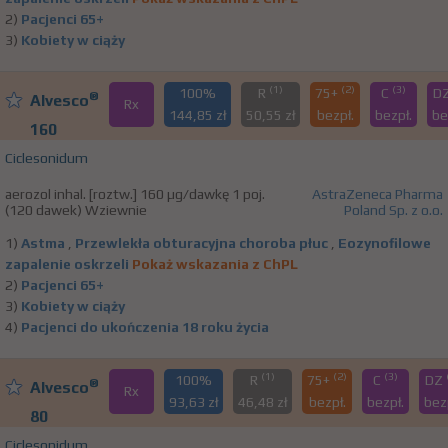
2)
Pacjenci 65+
3)
Kobiety w ciąży
(1)
(2)
(3)
100%
R
75+
C
D
®
Alvesco
Rx
144,85 zł
50,55 zł
bezpł.
bezpł.
be
160
Ciclesonidum
aerozol inhal. [roztw.] 160 µg/dawkę 1 poj.
AstraZeneca Pharma
(120 dawek) Wziewnie
Poland Sp. z o.o.
1)
Astma
,
Przewlekła obturacyjna choroba płuc
,
Eozynofilowe
zapalenie oskrzeli
Pokaż wskazania z ChPL
2)
Pacjenci 65+
3)
Kobiety w ciąży
4)
Pacjenci do ukończenia 18 roku życia
(1)
(2)
(3)
100%
R
75+
C
DZ
®
Alvesco
Rx
93,63 zł
46,48 zł
bezpł.
bezpł.
bez
80
Ciclesonidum