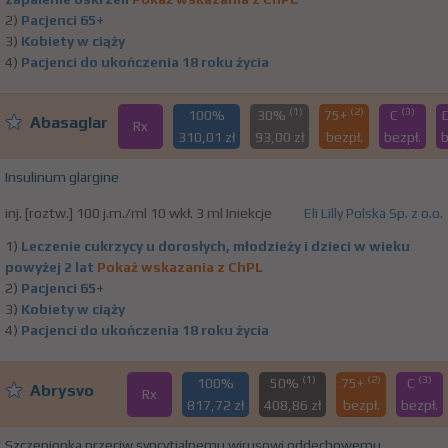
2)
Pacjenci 65+
3)
Kobiety w ciąży
4)
Pacjenci do ukończenia 18 roku życia
(1)
(2)
(3)
100%
30%
75+
C
Abasaglar
Rx
310,01 zł
93,00 zł
bezpł.
bezpł.
b
Insulinum glargine
inj. [roztw.] 100 j.m./ml 10 wkł. 3 ml Iniekcje
Eli Lilly Polska Sp. z o.o.
1)
Leczenie cukrzycy u dorosłych, młodzieży i dzieci w wieku
powyżej 2 lat
Pokaż wskazania z ChPL
2)
Pacjenci 65+
3)
Kobiety w ciąży
4)
Pacjenci do ukończenia 18 roku życia
(1)
(2)
(3)
100%
50%
75+
C
Abrysvo
Rx
817,72 zł
408,86 zł
bezpł.
bezpł.
Szczepionka przeciw syncytialnemu wirusowi oddechowemu