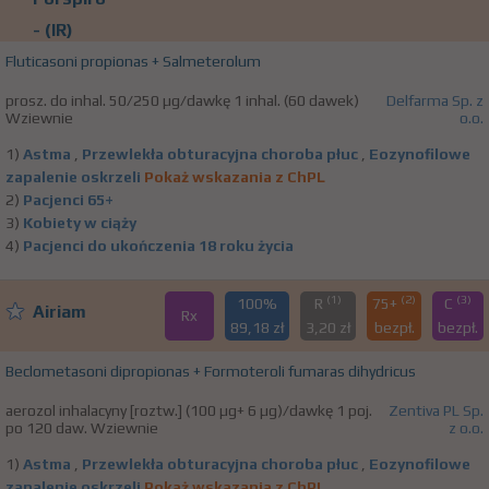
- (IR)
Fluticasoni propionas + Salmeterolum
prosz. do inhal. 50/250 µg/dawkę 1 inhal. (60 dawek)
Delfarma Sp. z
Wziewnie
o.o.
1)
Astma
,
Przewlekła obturacyjna choroba płuc
,
Eozynofilowe
zapalenie oskrzeli
Pokaż wskazania z ChPL
2)
Pacjenci 65+
3)
Kobiety w ciąży
4)
Pacjenci do ukończenia 18 roku życia
(1)
(2)
(3)
100%
R
75+
C
Airiam
Rx
89,18 zł
3,20 zł
bezpł.
bezpł.
Beclometasoni dipropionas + Formoteroli fumaras dihydricus
aerozol inhalacyny [roztw.] (100 µg+ 6 µg)/dawkę 1 poj.
Zentiva PL Sp.
po 120 daw. Wziewnie
z o.o.
1)
Astma
,
Przewlekła obturacyjna choroba płuc
,
Eozynofilowe
zapalenie oskrzeli
Pokaż wskazania z ChPL