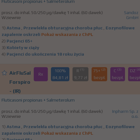
Fluticasoni propionas + Salmeterolum
prosz. do inhal. 50/250 µg/dawkę 1 inhal. (60 dawek)
Sandoz
Wziewnie
GmbH
1)
Astma
,
Przewlekła obturacyjna choroba płuc
,
Eozynofilowe
zapalenie oskrzeli
Pokaż wskazania z ChPL
2)
Pacjenci 65+
3)
Kobiety w ciąży
4)
Pacjenci do ukończenia 18 roku życia
(1)
(2)
(3)
(4
100%
R
75+
C
DZ
AirFluSal
Rx
84,81 zł
9,77 zł
bezpł.
bezpł.
bezpł
Forspiro
- (IR)
Fluticasoni propionas + Salmeterolum
prosz. do inhal. 50/250 µg/dawkę 1 inhal. (60 dawek)
Inpharm Sp. z
Wziewnie
o.o.
1)
Astma
,
Przewlekła obturacyjna choroba płuc
,
Eozynofilowe
zapalenie oskrzeli
Pokaż wskazania z ChPL
2)
Pacjenci 65+