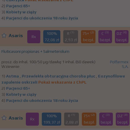
2)
Pacjenci 65+
3)
Kobiety w ciąży
4)
Pacjenci do ukończenia 18 roku życia
(1)
(2)
(3)
(4)
100%
R
75+
C
DZ
Asaris
Rx
72,06 zł
2,93 zł
bezpł.
bezpł.
bezpł.
Fluticasoni propionas + Salmeterolum
prosz. do inhal. 100/50 µg/dawkę 1 inhal. (60 dawek)
Polfarmex
Wziewnie
S.A.
1)
Astma
,
Przewlekła obturacyjna choroba płuc
,
Eozynofilowe
zapalenie oskrzeli
Pokaż wskazania z ChPL
2)
Pacjenci 65+
3)
Kobiety w ciąży
4)
Pacjenci do ukończenia 18 roku życia
(1)
(2)
(3)
(4)
100%
R
75+
C
DZ
Asaris
Rx
199,37 zł
2,88 zł
bezpł.
bezpł.
bezpł.