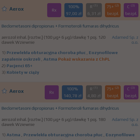
(1)
(2)
(3)
100%
R
75+
C
Aerox
Rx
97,00 zł
6,31 zł
bezpł.
bezpł.
Beclometasoni dipropionas + Formoteroli fumaras dihydricus
aerozol inhal. [roztw.] (100 µg+ 6 µg)/dawkę 1 poj. 120
Adamed Sp. z
dawek Wziewnie
o.o.
1)
Przewlekła obturacyjna choroba płuc
,
Eozynofilowe
zapalenie oskrzeli
,
Astma
Pokaż wskazania z ChPL
2)
Pacjenci 65+
3)
Kobiety w ciąży
(1)
(2)
(3)
100%
R
75+
C
Aerox
Rx
140,78 zł
4,80 zł
bezpł.
bezpł.
Beclometasoni dipropionas + Formoteroli fumaras dihydricus
aerozol inhal. [roztw.] (100 µg+ 6 µg)/dawkę 1 poj. 180
Adamed Sp. z
dawek Wziewnie
o.o.
1)
Astma
,
Przewlekła obturacyjna choroba płuc
,
Eozynofilowe