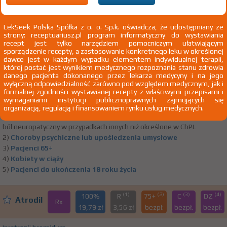
Amizepin
Rx
14,81 zł
5,61 zł
2,89
bezpł.
bez
LekSeek Polska Spółka z o. o. Sp.k. oświadcza, że udostępniany ze
Carbamazepinum
strony: receptuariusz.pl program informatyczny do wystawiania
recept jest tylko narzędziem pomocniczym ułatwiającym
tabl. 200 mg 50 szt. Doustnie
Zakłady Farmaceutyczne Polpharma SA
sporządzenie recepty, a zastosowanie konkretnego leku w określonej
dawce jest w każdym wypadku elementem indywidualnej terapii,
1) Refundacja we wszystkich zarejestrowanych wskazaniach.
Pokaż
której postać jest wynikiem medycznego rozpoznania stanu zdrowia
wskazania z ChPL
danego pacjenta dokonanego przez lekarza medycyny i na jego
wyłączną odpowiedzialność zarówno pod względem medycznym, jak i
Wskazania pozarejestracyjne: Stan po epizodzie padaczkowym
formalnej zgodności wystawianej recepty z właściwymi przepisami i
indukowanym przerzutami w obrębie ośrodkowego układu
wymaganiami instytucji publicznoprawnych zajmujących się
nerwowego; ból u chorych z rozpoznaniem nowotworu - leczenie
organizacją, regulacją i finansowaniem rynku usług medycznych.
wspomagające; neuralgia w przypadkach innych niż określone w ChPL;
ból neuropatyczny w przypadkach innych niż określone w ChPL
2)
Choroby psychiczne lub upośledzenia umysłowe
3)
Pacjenci 65+
4)
Kobiety w ciąży
5)
Pacjenci do ukończenia 18 roku życia
(1)
(2)
(3)
(4)
100%
R
75+
C
DZ
Atrodil
Rx
19,79 zł
3,56 zł
bezpł.
bezpł.
bezpł.