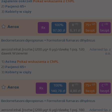
zapalenie oskrzeli
Pokaż wskazania z ChPL
2)
Pacjenci 65+
3)
Kobiety w ciąży
(1)
(2)
(3)
100%
R
75+
C
Aerox
Rx
97,00 zł
6,31 zł
bezpł.
bezpł.
Beclometasoni dipropionas + Formoteroli fumaras dihydricus
aerozol inhal. [roztw.] (200 µg+ 6 µg)/dawkę 1 poj. 120
Adamed Sp. z
dawek Wziewnie
o.o.
1)
Astma
Pokaż wskazania z ChPL
2)
Pacjenci 65+
3)
Kobiety w ciąży
(1)
(2)
(3)
100%
R
75+
C
Aerox
Rx
140,78 zł
4,80 zł
bezpł.
bezpł.
Beclometasoni dipropionas + Formoteroli fumaras dihydricus
aerozol inhal. [roztw.] (200 µg+ 6 µg)/dawkę 1 poj. 180
Adamed Sp. z