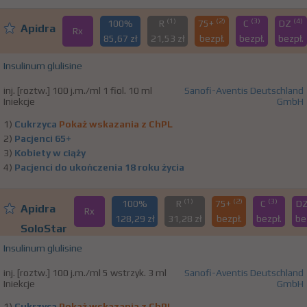
(1)
(2)
(3)
(4)
100%
R
75+
C
DZ
Apidra
Rx
85,67 zł
21,53 zł
bezpł.
bezpł.
bezpł.
Insulinum glulisine
inj. [roztw.] 100 j.m./ml 1 fiol. 10 ml
Sanofi-Aventis Deutschland
Iniekcje
GmbH
1)
Cukrzyca
Pokaż wskazania z ChPL
2)
Pacjenci 65+
3)
Kobiety w ciąży
4)
Pacjenci do ukończenia 18 roku życia
(1)
(2)
(3)
100%
R
75+
C
D
Apidra
Rx
128,29 zł
31,28 zł
bezpł.
bezpł.
be
SoloStar
Insulinum glulisine
inj. [roztw.] 100 j.m./ml 5 wstrzyk. 3 ml
Sanofi-Aventis Deutschland
Iniekcje
GmbH
1)
Cukrzyca
Pokaż wskazania z ChPL