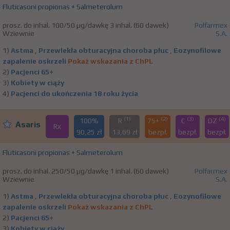
Fluticasoni propionas + Salmeterolum
prosz. do inhal. 100/50 µg/dawkę 3 inhal. (60 dawek)
Polfarmex
Wziewnie
S.A.
1)
Astma
,
Przewlekła obturacyjna choroba płuc
,
Eozynofilowe
zapalenie oskrzeli
Pokaż wskazania z ChPL
2)
Pacjenci 65+
3)
Kobiety w ciąży
4)
Pacjenci do ukończenia 18 roku życia
(1)
(2)
(3)
(4)
100%
R
75+
C
DZ
Asaris
Rx
90,25 zł
13,69 zł
bezpł.
bezpł.
bezpł.
Fluticasoni propionas + Salmeterolum
prosz. do inhal. 250/50 µg/dawkę 1 inhal. (60 dawek)
Polfarmex
Wziewnie
S.A.
1)
Astma
,
Przewlekła obturacyjna choroba płuc
,
Eozynofilowe
zapalenie oskrzeli
Pokaż wskazania z ChPL
2)
Pacjenci 65+
3)
Kobiety w ciąży