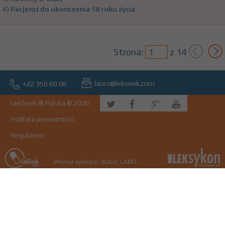
4)
Pacjenci do ukończenia 18 roku życia
Strona:
z
14
biuro@lekseek.com
+22 350 00 06
LekSeek ® Polska © 2026
Polityka prywatności
Regulamin
Wersja aplikacji: BUILD_LABEL