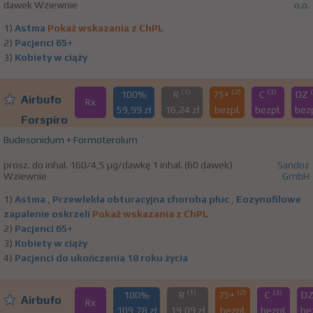
dawek Wziewnie
o.o.
1)
Astma
Pokaż wskazania z ChPL
2)
Pacjenci 65+
3)
Kobiety w ciąży
(1)
(2)
(3)
100%
R
75+
C
DZ
Airbufo
Rx
59,99 zł
16,24 zł
bezpł.
bezpł.
bezp
Forspiro
Budesonidum + Formoterolum
prosz. do inhal. 160/4,5 µg/dawkę 1 inhal. (60 dawek)
Sandoz
Wziewnie
GmbH
1)
Astma
,
Przewlekła obturacyjna choroba płuc
,
Eozynofilowe
zapalenie oskrzeli
Pokaż wskazania z ChPL
2)
Pacjenci 65+
3)
Kobiety w ciąży
4)
Pacjenci do ukończenia 18 roku życia
(1)
(2)
(3)
100%
R
75+
C
D
Airbufo
Rx
109,78 zł
19,09 zł
bezpł.
bezpł.
be