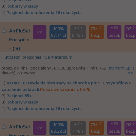
3)
Kobiety w ciąży
4)
Pacjenci do ukończenia 18 roku życia
(1)
(2)
(3)
(4
100%
R
75+
C
DZ
AirFluSal
Rx
97,14 zł
6,45 zł
bezpł.
bezpł.
bezpł
Forspiro
- (IR)
Fluticasoni propionas + Salmeterolum
prosz. do inhal. podzielony 50/500 µg/dawkę 1 inhal. (60
Inpharm Sp. z
dawek) Wziewnie
o.o.
1)
Astma
,
Przewlekła obturacyjna choroba płuc
,
Eozynofilowe
zapalenie oskrzeli
Pokaż wskazania z ChPL
2)
Pacjenci 65+
3)
Kobiety w ciąży
4)
Pacjenci do ukończenia 18 roku życia
(1)
(2)
(3)
(4
100%
R
75+
C
DZ
AirFluSal
Rx
82,22 zł
7,18 zł
bezpł.
bezpł.
bezpł
Forspiro