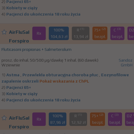
2)
Pacjenci 65+
3)
Kobiety w ciąży
4)
Pacjenci do ukończenia 18 roku życia
(1)
(2)
(3)
100%
R
75+
C
D
AirFluSal
Rx
104,63 zł
13,94 zł
bezpł.
bezpł.
be
Forspiro
Fluticasoni propionas + Salmeterolum
prosz. do inhal. 50/500 µg/dawkę 1 inhal. (60 dawek)
Sandoz
Wziewnie
GmbH
1)
Astma
,
Przewlekła obturacyjna choroba płuc
,
Eozynofilowe
zapalenie oskrzeli
Pokaż wskazania z ChPL
2)
Pacjenci 65+
3)
Kobiety w ciąży
4)
Pacjenci do ukończenia 18 roku życia
(1)
(2)
(3)
100%
R
75+
C
DZ
AirFluSal
Rx
87,96 zł
12,92 zł
bezpł.
bezpł.
bezp
Forspiro