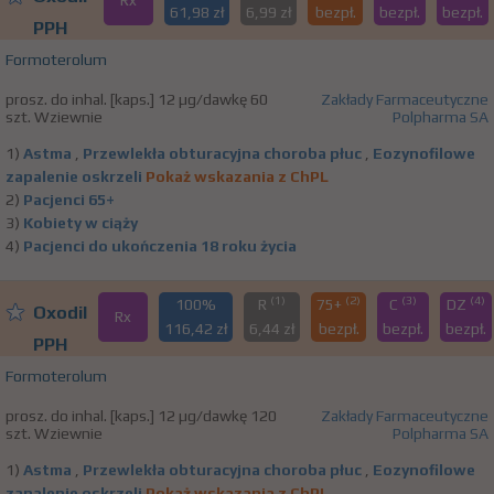
Rx
61,98 zł
6,99 zł
bezpł.
bezpł.
bezpł.
PPH
Formoterolum
prosz. do inhal. [kaps.] 12 µg/dawkę 60
Zakłady Farmaceutyczne
szt. Wziewnie
Polpharma SA
1)
Astma
,
Przewlekła obturacyjna choroba płuc
,
Eozynofilowe
zapalenie oskrzeli
Pokaż wskazania z ChPL
2)
Pacjenci 65+
3)
Kobiety w ciąży
4)
Pacjenci do ukończenia 18 roku życia
(1)
(2)
(3)
(4)
100%
R
75+
C
DZ
Oxodil
Rx
116,42 zł
6,44 zł
bezpł.
bezpł.
bezpł.
PPH
Formoterolum
prosz. do inhal. [kaps.] 12 µg/dawkę 120
Zakłady Farmaceutyczne
szt. Wziewnie
Polpharma SA
1)
Astma
,
Przewlekła obturacyjna choroba płuc
,
Eozynofilowe
zapalenie oskrzeli
Pokaż wskazania z ChPL