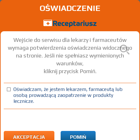
OŚWIADCZENIE
Wejście do serwisu dla lekarzy i farmaceutów
wymaga potwierdzenia oświadczenia widocznego
na stronie. Jeśli nie spełniasz wymienionych
warunków,
kliknij przycisk Pomiń.
Oświadczam, że jestem lekarzem, farmaceutą lub
osobą prowadzącą zaopatrzenie w produkty
lecznicze.
Znaleziono wyników:
400
Strona
1 z 14
Kopiuj adres strony
Choroba przewlekła:
Kobiety w ciąży
AKCEPTACJA
POMIŃ
(1)
(2)
(3)
(
100%
R
B
75+
C
®