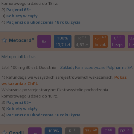
komorowego u dzieci do 18 rż.
2)
Pacjenci 65+
3)
Kobiety w ciąży
4)
Pacjenci do ukończenia 18 roku życia
(1)
(2)
(3)
100%
R
75+
C
D
®
Metocard
Rx
10,71 zł
4,63 zł
bezpł.
bezpł.
be
Metoprololi tartras
tabl. 100 mg 30 szt. Doustnie
Zakłady Farmaceutyczne Polpharma SA
1) Refundacja we wszystkich zarejestrowanych wskazaniach.
Pokaż
wskazania z ChPL
Wskazania pozarejestracyjne: Ekstrasystolie pochodzenia
komorowego u dzieci do 18 rż.
2)
Pacjenci 65+
3)
Kobiety w ciąży
4)
Pacjenci do ukończenia 18 roku życia
(1)
(2)
(3)
(4)
100%
R
75+
C
DZ
Oxodil