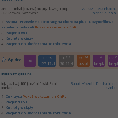
aerozol inhal. [roztw.] 80 µg/dawkę 1 poj.
AstraZeneca Pharma
(120 dawek) Wziewnie
Poland Sp. z o.o.
1)
Astma
,
Przewlekła obturacyjna choroba płuc
,
Eozynofilowe
zapalenie oskrzeli
Pokaż wskazania z ChPL
2)
Pacjenci 65+
3)
Kobiety w ciąży
4)
Pacjenci do ukończenia 18 roku życia
(1)
(2)
(3)
(4
100%
R
75+
C
DZ
Apidra
Rx
127,15 zł
30,14 zł
bezpł.
bezpł.
bezpł
Insulinum glulisine
inj. [roztw.] 100 j.m./ml 5 wkł. 3 ml
Sanofi-Aventis Deutschland
Iniekcje
GmbH
1)
Cukrzyca
Pokaż wskazania z ChPL
2)
Pacjenci 65+
3)
Kobiety w ciąży
4)
Pacjenci do ukończenia 18 roku życia