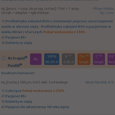
inj. [prosz. + rozp. do przyg. roztw.] 1 fiol. + 1 amp.-
Pfizer Polska
strzyk. + adapter + igła Iniekcje
Sp. z o.o.
1)
Profilaktyka zakażeń RSV u niemowląt poprzez zaszczepienie
matki w okresie ciąży
,
Profilaktyka zakażeń RSV u pacjentów w
wieku 60 lat i starszych
Pokaż wskazania z ChPL
2)
Pacjenci 65+
3)
Kobiety w ciąży
(1)
(2)
(3)
100%
R
75+
C
DZ
®
Actrapid
Rx
96,99 zł
4,00 zł
bezpł.
bezpł.
bez
®
Penfill
Insulinum humanum
inj. [roztw.] 100 j.m./ml 5 wkł. 3 ml Iniekcje
Novo Nordisk A/S
1)
Cukrzyca
Pokaż wskazania z ChPL
2)
Pacjenci 65+
3)
Kobiety w ciąży
4)
Pacjenci do ukończenia 18 roku życia