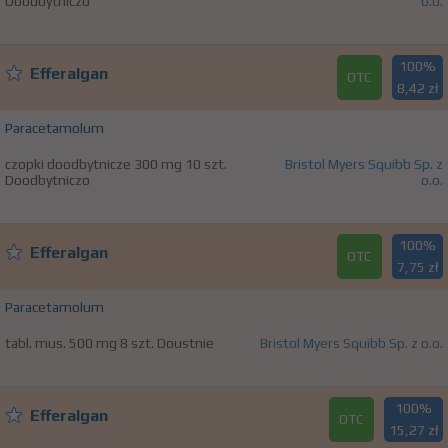
Doodbytniczo
o.o.
100%
Efferalgan
OTC
8,42 zł
Paracetamolum
czopki doodbytnicze 300 mg 10 szt.
Bristol Myers Squibb Sp. z
Doodbytniczo
o.o.
100%
Efferalgan
OTC
7,75 zł
Paracetamolum
tabl. mus. 500 mg 8 szt. Doustnie
Bristol Myers Squibb Sp. z o.o.
100%
Efferalgan
OTC
15,27 zł