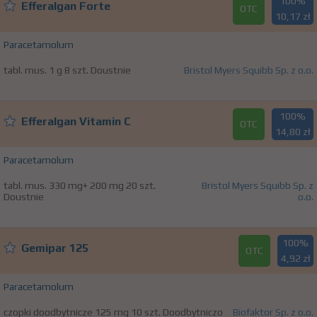
100%
Efferalgan Forte
OTC
10,17 zł
Paracetamolum
tabl. mus. 1 g 8 szt. Doustnie
Bristol Myers Squibb Sp. z o.o.
100%
Efferalgan Vitamin C
OTC
14,80 zł
Paracetamolum
tabl. mus. 330 mg+ 200 mg 20 szt.
Bristol Myers Squibb Sp. z
Doustnie
o.o.
100%
Gemipar 125
OTC
4,92 zł
Paracetamolum
czopki doodbytnicze 125 mg 10 szt. Doodbytniczo
Biofaktor Sp. z o.o.