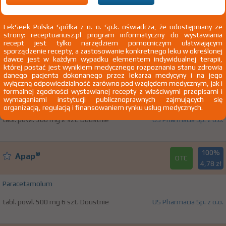
N02B Inne leki przeciwbólowe i przeciwgorączkowe
N02BE Anilidy
LekSeek Polska Spółka z o. o. Sp.k. oświadcza, że udostępniany ze
strony: receptuariusz.pl program informatyczny do wystawiania
N02BE01 Paracetamol
recept jest tylko narzędziem pomocniczym ułatwiającym
sporządzenie recepty, a zastosowanie konkretnego leku w określonej
dawce jest w każdym wypadku elementem indywidualnej terapii,
której postać jest wynikiem medycznego rozpoznania stanu zdrowia
100%
®
Apap
danego pacjenta dokonanego przez lekarza medycyny i na jego
OTC
3,03 zł
wyłączną odpowiedzialność zarówno pod względem medycznym, jak i
formalnej zgodności wystawianej recepty z właściwymi przepisami i
wymaganiami instytucji publicznoprawnych zajmujących się
Paracetamolum
organizacją, regulacją i finansowaniem rynku usług medycznych.
tabl. powl. 500 mg 2 szt. Doustnie
US Pharmacia Sp. z o.o.
100%
®
Apap
OTC
4,78 zł
Paracetamolum
tabl. powl. 500 mg 6 szt. Doustnie
US Pharmacia Sp. z o.o.