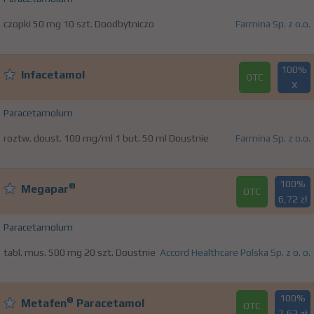
czopki 50 mg 10 szt. Doodbytniczo
Farmina Sp. z o.o.
100%
Infacetamol
OTC
X
Paracetamolum
roztw. doust. 100 mg/ml 1 but. 50 ml Doustnie
Farmina Sp. z o.o.
100%
®
Megapar
OTC
6,72 zł
Paracetamolum
tabl. mus. 500 mg 20 szt. Doustnie
Accord Healthcare Polska Sp. z o. o.
100%
®
Metafen
Paracetamol
OTC
7,62 zł