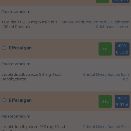
Paracetamolum
zaw. doust. 250 mg/5 ml 1 but.
McNeil Products Limited C/O Johnson
100 ml Doustnie
& Johnson Limited
100%
Efferalgan
OTC
8,53 zł
Paracetamolum
czopki doodbytnicze 80 mg 4 szt.
Bristol Myers Squibb Sp. z
Doodbytniczo
o.o.
100%
Efferalgan
OTC
9,07 zł
Paracetamolum
czopki doodbytnicze 150 mg 10 szt.
Bristol Myers Squibb Sp. z