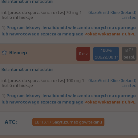
Belantamabum mafodotini
inf. [prosz. do sporz. konc. roztw.] 70 mg 1
GlaxoSmithKline (Ireland)
fiol. 6 ml Iniekcje
Limited
1)
Program lekowy: lenalidomid w leczeniu chorych na opornego
lub nawrotowego szpiczaka mnogiego
Pokaż wskazania z ChPL
(1)
100%
B
Blenrep
Rx-z
90622,00 zł
bezpł.
Belantamabum mafodotini
inf. [prosz. do sporz. konc. roztw.] 100 mg 1
GlaxoSmithKline (Ireland)
fiol. 6 ml Iniekcje
Limited
1)
Program lekowy: lenalidomid w leczeniu chorych na opornego
lub nawrotowego szpiczaka mnogiego
Pokaż wskazania z ChPL
ATC:
L01FX17 Sacytuzumab gowitekanu