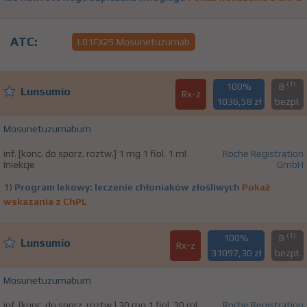
ATC:
L01FX25 Mosunetuzumab
(1)
100%
B
Lunsumio
Rx-z
1036,58 zł
bezpł.
Mosunetuzumabum
inf. [konc. do sporz. roztw.] 1 mg 1 fiol. 1 ml
Roche Registration
Iniekcje
GmbH
1)
Program lekowy: leczenie chłoniaków złośliwych
Pokaż
wskazania z ChPL
(1)
100%
B
Lunsumio
Rx-z
31097,30 zł
bezpł.
Mosunetuzumabum
inf. [konc. do sporz. roztw.] 30 mg 1 fiol. 30 ml
Roche Registration