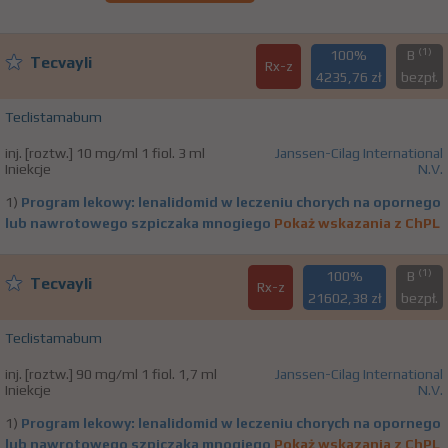
(1)
100%
B
Tecvayli
Rx-z
4235,76 zł
bezpł.
Teclistamabum
inj. [roztw.] 10 mg/ml 1 fiol. 3 ml
Janssen-Cilag International
Iniekcje
N.V.
1)
Program lekowy: lenalidomid w leczeniu chorych na opornego
lub nawrotowego szpiczaka mnogiego
Pokaż wskazania z ChPL
(1)
100%
B
Tecvayli
Rx-z
21602,38 zł
bezpł.
Teclistamabum
inj. [roztw.] 90 mg/ml 1 fiol. 1,7 ml
Janssen-Cilag International
Iniekcje
N.V.
1)
Program lekowy: lenalidomid w leczeniu chorych na opornego
lub nawrotowego szpiczaka mnogiego
Pokaż wskazania z ChPL