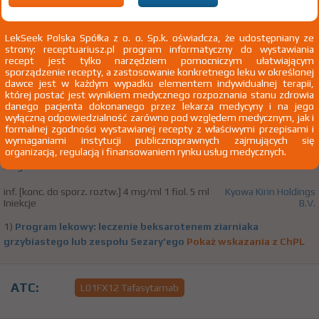
L01F Przeciwciała monoklonalne oraz przeciwciała
skoniugowane z cytostatykami
LekSeek Polska Spółka z o. o. Sp.k. oświadcza, że udostępniany ze
L01FX Inne przeciwciała monoklonalne oraz
strony: receptuariusz.pl program informatyczny do wystawiania
przeciwciała skoniugowane z cytostatykami
recept jest tylko narzędziem pomocniczym ułatwiającym
sporządzenie recepty, a zastosowanie konkretnego leku w określonej
L01FX09 Mogamulizumab
dawce jest w każdym wypadku elementem indywidualnej terapii,
której postać jest wynikiem medycznego rozpoznania stanu zdrowia
danego pacjenta dokonanego przez lekarza medycyny i na jego
wyłączną odpowiedzialność zarówno pod względem medycznym, jak i
(1)
100%
B
Poteligeo
formalnej zgodności wystawianej recepty z właściwymi przepisami i
Rx-z
5675,92 zł
bezpł.
wymaganiami instytucji publicznoprawnych zajmujących się
organizacją, regulacją i finansowaniem rynku usług medycznych.
Mogamulizumabum
inf. [konc. do sporz. roztw.] 4 mg/ml 1 fiol. 5 ml
Kyowa Kirin Holdings
Iniekcje
B.V.
1)
Program lekowy: leczenie beksarotenem ziarniaka
grzybiastego lub zespołu Sezary'ego
Pokaż wskazania z ChPL
ATC:
L01FX12 Tafasytamab