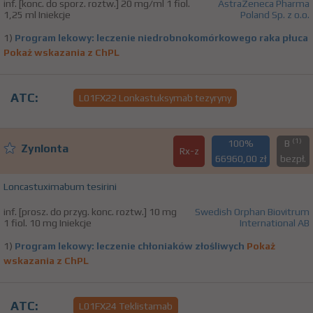
inf. [konc. do sporz. roztw.] 20 mg/ml 1 fiol.
AstraZeneca Pharma
1,25 ml Iniekcje
Poland Sp. z o.o.
1)
Program lekowy: leczenie niedrobnokomórkowego raka płuca
Pokaż wskazania z ChPL
ATC:
L01FX22 Lonkastuksymab tezyryny
(1)
100%
B
Zynlonta
Rx-z
66960,00 zł
bezpł.
Loncastuximabum tesirini
inf. [prosz. do przyg. konc. roztw.] 10 mg
Swedish Orphan Biovitrum
1 fiol. 10 mg Iniekcje
International AB
1)
Program lekowy: leczenie chłoniaków złośliwych
Pokaż
wskazania z ChPL
ATC:
L01FX24 Teklistamab