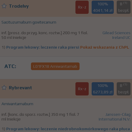
(1)
100%
B
Trodelvy
Rx-z
4041,14 zł
bezpł.
Sacituzumabum govitecanum
inf. [prosz. do przyg. konc. roztw.] 200 mg 1 fiol.
Gilead Sciences
50 ml Iniekcje
Ireland UC
1)
Program lekowy: leczenie raka piersi
Pokaż wskazania z ChPL
ATC:
L01FX18 Amiwantamab
(1)
100%
B
Rybrevant
Rx-z
6273,89 zł
bezpł.
Amivantamabum
inf. [konc. do sporz. roztw.] 350 mg 1 fiol. 7
Janssen-Cilag
ml Iniekcje
International N.V.
1)
Program lekowy: leczenie niedrobnokomórkowego raka płuca