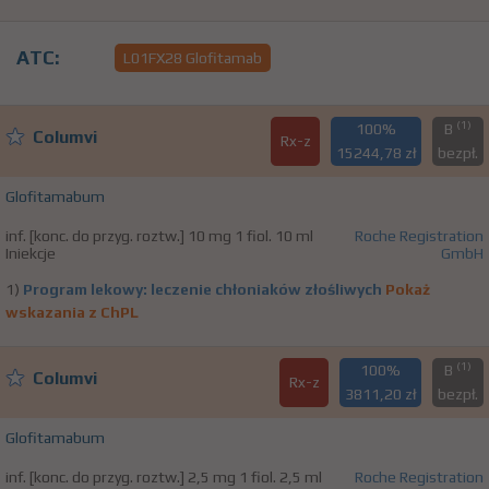
ATC:
L01FX28 Glofitamab
(1)
100%
B
Columvi
Rx-z
15244,78 zł
bezpł.
Glofitamabum
inf. [konc. do przyg. roztw.] 10 mg 1 fiol. 10 ml
Roche Registration
Iniekcje
GmbH
1)
Program lekowy: leczenie chłoniaków złośliwych
Pokaż
wskazania z ChPL
(1)
100%
B
Columvi
Rx-z
3811,20 zł
bezpł.
Glofitamabum
inf. [konc. do przyg. roztw.] 2,5 mg 1 fiol. 2,5 ml
Roche Registration