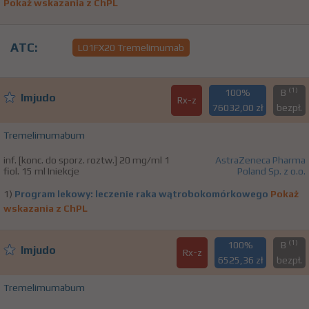
Pokaż wskazania z ChPL
ATC:
L01FX20 Tremelimumab
(1)
100%
B
Imjudo
Rx-z
76032,00 zł
bezpł.
Tremelimumabum
inf. [konc. do sporz. roztw.] 20 mg/ml 1
AstraZeneca Pharma
fiol. 15 ml Iniekcje
Poland Sp. z o.o.
1)
Program lekowy: leczenie raka wątrobokomórkowego
Pokaż
wskazania z ChPL
(1)
100%
B
Imjudo
Rx-z
6525,36 zł
bezpł.
Tremelimumabum