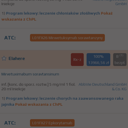
Iniekcje
GmbH
1)
Program lekowy: leczenie chłoniaków złośliwych
Pokaż
wskazania z ChPL
ATC:
L01FX26 Mirwetuksymab sorawtanzyny
(1)
100%
B
Elahere
Rx-z
13966,56 zł
bezpł.
Mirvetuximabum soravtansinum
inf. [konc. do sporz. roztw.] 5 mg/ml 1 fiol.
AbbVie Deutschland GmbH
20 ml Iniekcje
& Co. KG
1)
Program lekowy: leczenie chorych na zaawansowanego raka
jajnika
Pokaż wskazania z ChPL
ATC:
L01FX27 Epkorytamab