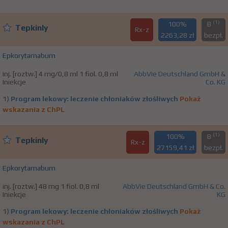
(1)
100%
B
Tepkinly
Rx-z
2263,28 zł
bezpł.
Epkorytamabum
inj. [roztw.] 4 mg/0,8 ml 1 fiol. 0,8 ml
AbbVie Deutschland GmbH &
Iniekcje
Co. KG
1)
Program lekowy: leczenie chłoniaków złośliwych
Pokaż
wskazania z ChPL
(1)
100%
B
Tepkinly
Rx-z
27159,41 zł
bezpł.
Epkorytamabum
inj. [roztw.] 48 mg 1 fiol. 0,8 ml
AbbVie Deutschland GmbH & Co.
Iniekcje
KG
1)
Program lekowy: leczenie chłoniaków złośliwych
Pokaż
wskazania z ChPL