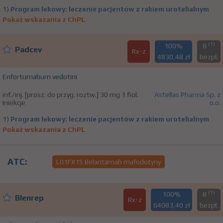
1)
Program lekowy: leczenie pacjentów z rakiem urotelialnym
Pokaż wskazania z ChPL
(1)
100%
B
Padcev
Rx-z
4830,48 zł
bezpł.
Enfortumabum vedotini
inf./inj. [prosz. do przyg. roztw.] 30 mg 1 fiol.
Astellas Pharma Sp. z
Iniekcje
o.o.
1)
Program lekowy: leczenie pacjentów z rakiem urotelialnym
Pokaż wskazania z ChPL
ATC:
L01FX15 Belantamab mafodotyny
(1)
100%
B
Blenrep
Rx-z
64083,40 zł
bezpł.