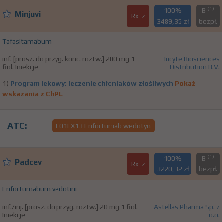
(1)
100%
B
Minjuvi
Rx-z
3489,35 zł
bezpł.
Tafasitamabum
inf. [prosz. do przyg. konc. roztw.] 200 mg 1
Incyte Biosciences
fiol. Iniekcje
Distribution B.V.
1)
Program lekowy: leczenie chłoniaków złośliwych
Pokaż
wskazania z ChPL
ATC:
L01FX13 Enfortumab wedotyn
(1)
100%
B
Padcev
Rx-z
3220,32 zł
bezpł.
Enfortumabum vedotini
inf./inj. [prosz. do przyg. roztw.] 20 mg 1 fiol.
Astellas Pharma Sp. z
Iniekcje
o.o.