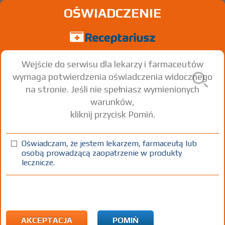
OŚWIADCZENIE
Wejście do serwisu dla lekarzy i farmaceutów
wymaga potwierdzenia oświadczenia widocznego
na stronie. Jeśli nie spełniasz wymienionych
warunków,
kliknij przycisk Pomiń.
Oświadczam, że jestem lekarzem, farmaceutą lub
osobą prowadzącą zaopatrzenie w produkty
lecznicze.
Znaleziono wyników:
24
Strona
1 z 1
Kopiuj adres strony
ATC:
L Leki przeciwnowotworowe i immunomodulujące
L01 Cytostatyki
AKCEPTACJA
POMIŃ