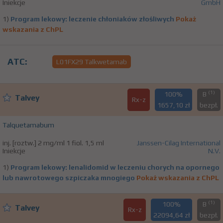
Iniekcje
GmbH
1)
Program lekowy: leczenie chłoniaków złośliwych
Pokaż
wskazania z ChPL
ATC:
L01FX29 Talkwetamab
(1)
100%
B
Talvey
Rx-z
1657,10 zł
bezpł.
Talquetamabum
inj. [roztw.] 2 mg/ml 1 fiol. 1,5 ml
Janssen-Cilag International
Iniekcje
N.V.
1)
Program lekowy: lenalidomid w leczeniu chorych na opornego
lub nawrotowego szpiczaka mnogiego
Pokaż wskazania z ChPL
(1)
100%
B
Talvey
Rx-z
22094,64 zł
bezpł.