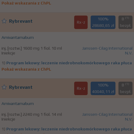
Pokaż wskazania z ChPL
(1)
100%
B
Rybrevant
Rx-z
28680,65 zł
bezpł.
Amivantamabum
inj. [roztw.] 1600 mg 1 fiol. 10 ml
Janssen-Cilag International
Iniekcje
N.V.
1)
Program lekowy: leczenie niedrobnokomórkowego raka płuca
Pokaż wskazania z ChPL
(1)
100%
B
Rybrevant
Rx-z
40040,11 zł
bezpł.
Amivantamabum
inj. [roztw.] 2240 mg 1 fiol. 14 ml
Janssen-Cilag International
Iniekcje
N.V.
1)
Program lekowy: leczenie niedrobnokomórkowego raka płuca