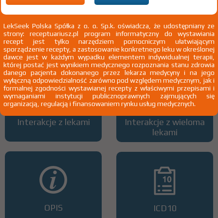
LekSeek Polska Spółka z o. o. Sp.k. oświadcza, że udostępniany ze
strony: receptuariusz.pl program informatyczny do wystawiania
Wszystkie dawki leku
ATC
recept jest tylko narzędziem pomocniczym ułatwiającym
sporządzenie recepty, a zastosowanie konkretnego leku w określonej
dawce jest w każdym wypadku elementem indywidualnej terapii,
której postać jest wynikiem medycznego rozpoznania stanu zdrowia
danego pacjenta dokonanego przez lekarza medycyny i na jego
wyłączną odpowiedzialność zarówno pod względem medycznym, jak i
formalnej zgodności wystawianej recepty z właściwymi przepisami i
wymaganiami instytucji publicznoprawnych zajmujących się
organizacją, regulacją i finansowaniem rynku usług medycznych.
Interakcje z lekami
Interakcje z wieloma
lekami
OPIS
ICD10