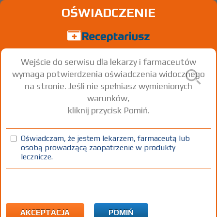
OŚWIADCZENIE
Wejście do serwisu dla lekarzy i farmaceutów
wymaga potwierdzenia oświadczenia widocznego
na stronie. Jeśli nie spełniasz wymienionych
warunków,
kliknij przycisk Pomiń.
®
Cipronex
Ciprofloxacin
Oświadczam, że jestem lekarzem, farmaceutą lub
osobą prowadzącą zaopatrzenie w produkty
inf. [roztw.]
2 mg/ml
20 poj. 200 ml
Iniekcje
lecznicze.
100%
Rx
X
AKCEPTACJA
POMIŃ