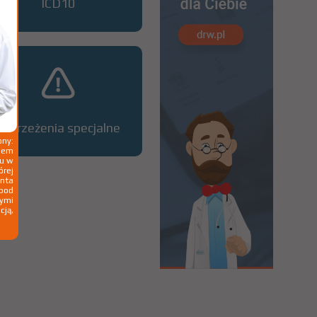
ICD10
Ostrzeżenia specjalne
ny:
ziem
ku w
órej
nta
 pod
wymi
cją,