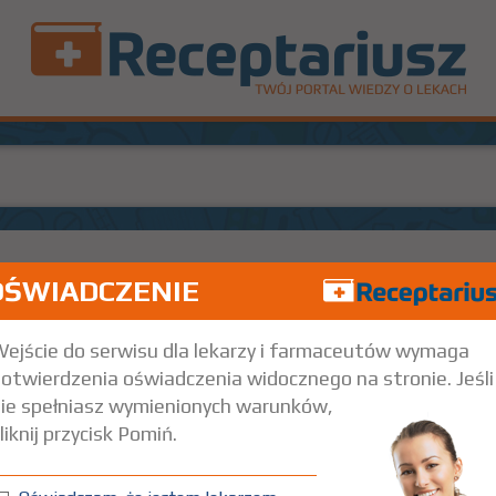
OŚWIADCZENIE
2 g
1 fiol. typu Monovial
Iniekcje
ejście do serwisu dla lekarzy i farmaceutów wymaga
otwierdzenia oświadczenia widocznego na stronie. Jeśli
ie spełniasz wymienionych warunków,
liknij przycisk Pomiń.