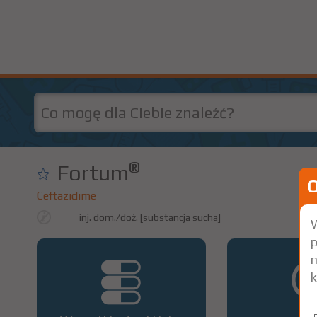
®
Fortum
Ceftazidime
inj. dom./doż. [substancja sucha]
W
p
n
k