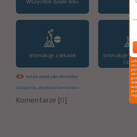
Wszystkie dawki leku
OP
Interakcje z lekami
Interakcje z 
czyn
Le
rec
pom
okr
Ustaw widok jako domyślny
po
dok
wzg
Zaloguj się, aby dodać komentarz
prz
reg
Komentarze
[
0
]