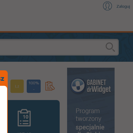
Zaloguj
100%
Lz
-