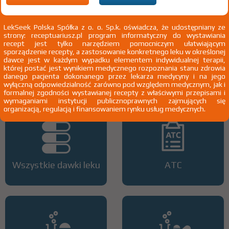
wskazania przy opisie leku) Wskazania pozarejestracyjne:
Eozynofilowe zapalenie jelit u dzieci do 18 rż.; miastenia; zespół
miasteniczny; miopatia zapalna; neuropatia zapalna (z wyjątkiem
zespołu Guillaina-Barrego); obturacyjne choroby płuc - w przypadkach
LekSeek Polska Spółka z o. o. Sp.k. oświadcza, że udostępniany ze
innych niż określone w ChPL; choroby autoimmunizacyjne - w
strony: receptuariusz.pl program informatyczny do wystawiania
przypadkach innych niż określone w ChPL; stan po przeszczepie
recept jest tylko narzędziem pomocniczym ułatwiającym
narządu, kończyny, tkanek, komórek lub szpiku
Pokaż wskazania
sporządzenie recepty, a zastosowanie konkretnego leku w określonej
chpl.
dawce jest w każdym wypadku elementem indywidualnej terapii,
której postać jest wynikiem medycznego rozpoznania stanu zdrowia
3)
Pacjenci 65+
danego pacjenta dokonanego przez lekarza medycyny i na jego
4)
Kobiety w ciąży
wyłączną odpowiedzialność zarówno pod względem medycznym, jak i
5)
Pacjenci do ukończenia 18 roku życia
formalnej zgodności wystawianej recepty z właściwymi przepisami i
wymaganiami instytucji publicznoprawnych zajmujących się
organizacją, regulacją i finansowaniem rynku usług medycznych.
Wszystkie dawki leku
ATC