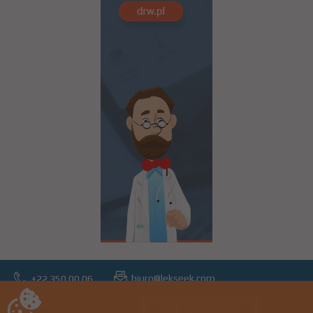
biuro@lekseek.com
+22 350 00 06
LekSeek ® Polska © 2026