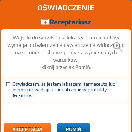
OŚWIADCZENIE
Wejście do serwisu dla lekarzy i farmaceutów
wymaga potwierdzenia oświadczenia widocznego
na stronie. Jeśli nie spełniasz wymienionych
warunków,
kliknij przycisk Pomiń.
Medoxa
Prednisone
Oświadczam, że jestem lekarzem, farmaceutą lub
osobą prowadzącą zaopatrzenie w produkty
tabl.
2,5 mg
20 szt.
Doustnie
lecznicze.
100%
Rx
11,35
1)
Nowotwory złośliwe
2) Refundacja we wszystkich zarejestrowanych wskazaniach. (Patrz
AKCEPTACJA
POMIŃ