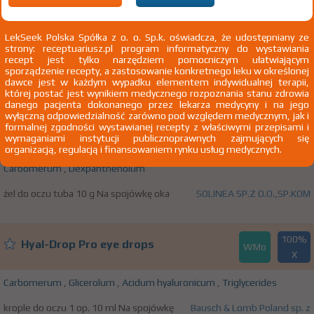
100%
Carbo VP węgiel aktywowany
SD
9,70 zł
LekSeek Polska Spółka z o. o. Sp.k. oświadcza, że udostępniany ze
strony: receptuariusz.pl program informatyczny do wystawiania
Carbomerum
recept jest tylko narzędziem pomocniczym ułatwiającym
sporządzenie recepty, a zastosowanie konkretnego leku w określonej
kaps. 150 mg 20 szt. Doustnie
Bausch Health
dawce jest w każdym wypadku elementem indywidualnej terapii,
której postać jest wynikiem medycznego rozpoznania stanu zdrowia
danego pacjenta dokonanego przez lekarza medycyny i na jego
wyłączną odpowiedzialność zarówno pod względem medycznym, jak i
100%
formalnej zgodności wystawianej recepty z właściwymi przepisami i
Dexicor
WMo
wymaganiami instytucji publicznoprawnych zajmujących się
31,61 zł
organizacją, regulacją i finansowaniem rynku usług medycznych.
Carbomerum
,
Dexpanthenolum
żel do oczu tuba 10 g Na spojówkę oka
SOLINEA SP.Z O.O.,SP.KOM
100%
Hyal-Drop Pro eye drops
WMo
X
Carbomerum
,
Glicerolum
,
Acidum hyaluronicum
,
Triglycerides
krople do oczu 1 op. 10 ml Na spojówkę
Bausch & Lomb Poland sp. z