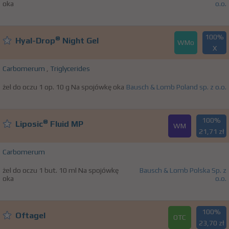
oka
o.o.
100%
®
Hyal-Drop
Night Gel
WMo
X
Carbomerum
,
Triglycerides
żel do oczu 1 op. 10 g Na spojówkę oka
Bausch & Lomb Poland sp. z o.o.
100%
®
Liposic
Fluid MP
WM
21,71 zł
Carbomerum
żel do oczu 1 but. 10 ml Na spojówkę
Bausch & Lomb Polska Sp. z
oka
o.o.
100%
Oftagel
OTC
23,70 zł