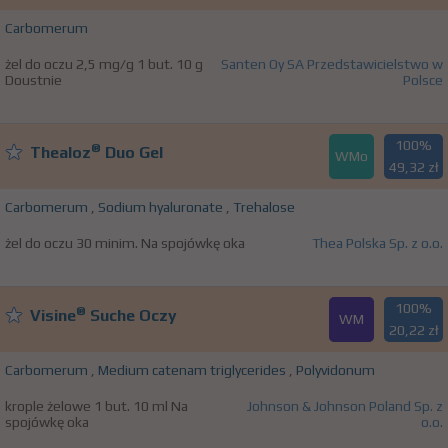
Carbomerum
żel do oczu 2,5 mg/g 1 but. 10 g
Santen Oy SA Przedstawicielstwo w
Doustnie
Polsce
100%
®
Thealoz
Duo Gel
WMo
49,32 zł
Carbomerum
,
Sodium hyaluronate
,
Trehalose
żel do oczu 30 minim. Na spojówkę oka
Thea Polska Sp. z o.o.
100%
®
Visine
Suche Oczy
WM
20,22 zł
Carbomerum
,
Medium catenam triglycerides
,
Polyvidonum
krople żelowe 1 but. 10 ml Na
Johnson & Johnson Poland Sp. z
spojówkę oka
o.o.