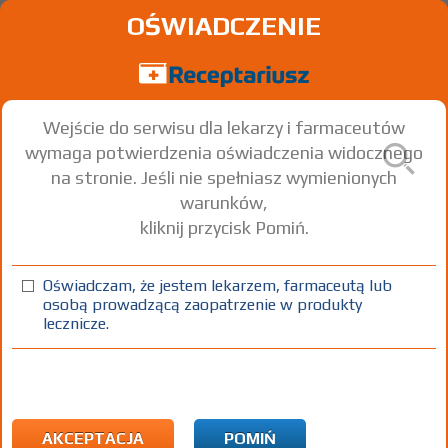
OŚWIADCZENIE
Wejście do serwisu dla lekarzy i farmaceutów
wymaga potwierdzenia oświadczenia widocznego
na stronie. Jeśli nie spełniasz wymienionych
warunków,
kliknij przycisk Pomiń.
Oświadczam, że jestem lekarzem, farmaceutą lub
osobą prowadzącą zaopatrzenie w produkty
lecznicze.
Znaleziono wyników:
8
Strona
1 z 1
Kopiuj adres strony
INN: Carbomer
Nazwa polska:
Karbomer
| Nazwa łacińska:
Carbomerum
AKCEPTACJA
POMIŃ