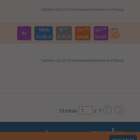
Santen Oy SA Przedstawicielstwo w Polsce
(1)
(2)
(3)
100%
R
75+
DZ
Rx
21,46 zł
6,93 zł
bezpł.
bezpł.
Santen Oy SA Przedstawicielstwo w Polsce
Strona:
z
1
ro@lekseek.com
+22 350 00 06