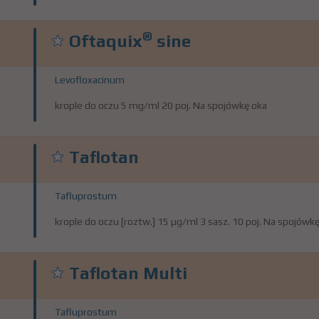
®
Oftaquix
sine
Levofloxacinum
krople do oczu 5 mg/ml 20 poj. Na spojówkę oka
Taflotan
Tafluprostum
krople do oczu [roztw.] 15 µg/ml 3 sasz. 10 poj. Na spojówk
Taflotan Multi
Tafluprostum