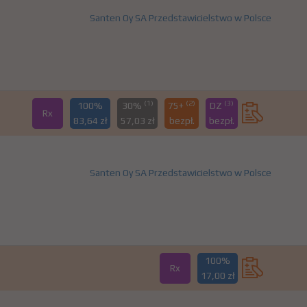
Santen Oy SA Przedstawicielstwo w Polsce
(1)
(2)
(3)
100%
30%
75+
DZ
Rx
83,64 zł
57,03 zł
bezpł.
bezpł.
Santen Oy SA Przedstawicielstwo w Polsce
100%
Rx
17,00 zł