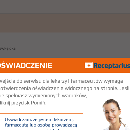
jówkę oka
OŚWIADCZENIE
ejście do serwisu dla lekarzy i farmaceutów wymaga
otwierdzenia oświadczenia widocznego na stronie. Jeśli
ie spełniasz wymienionych warunków,
ę oka
liknij przycisk Pomiń.
z zespołem suchego oka, u których nie nastąpiła poprawa pomimo
Oświadczam, że jestem lekarzem,
farmaceutą lub osobą prowadzącą