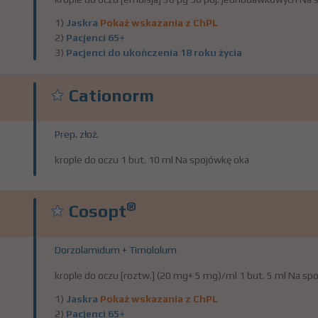
1)
Jaskra
Pokaż wskazania z ChPL
2)
Pacjenci 65+
3)
Pacjenci do ukończenia 18 roku życia
Cationorm
Prep. złoż.
krople do oczu 1 but. 10 ml Na spojówkę oka
®
Cosopt
Dorzolamidum + Timololum
krople do oczu [roztw.] (20 mg+ 5 mg)/ml 1 but. 5 ml Na sp
1)
Jaskra
Pokaż wskazania z ChPL
2)
Pacjenci 65+