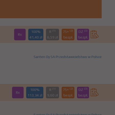
(1)
(2)
(3)
100%
R
75+
DZ
Rx
41,40 zł
6,59 zł
bezpł.
bezpł.
Santen Oy SA Przedstawicielstwo w Polsce
(1)
(2)
(3)
100%
R
75+
DZ
Rx
113,34 zł
9,60 zł
bezpł.
bezpł.
Santen Oy SA Przedstawicielstwo w Polsce