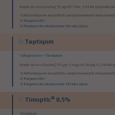
krople do oczu [roztw.] 15 µg/ml 1 but. 3 ml Na spojówkę ok
1) Refundacja we wszystkich zarejestrowanych wskazaniach
2)
Pacjenci 65+
3)
Pacjenci do ukończenia 18 roku życia
Taptiqom
Tafluprostum + Timololum
krople do oczu [roztw.] (15 µg+ 5 mg)/ml 30 poj. 0,3 ml Na 
1) Refundacja we wszystkich zarejestrowanych wskazaniach
2)
Pacjenci 65+
3)
Pacjenci do ukończenia 18 roku życia
®
Timoptic
0,5%
Timololum