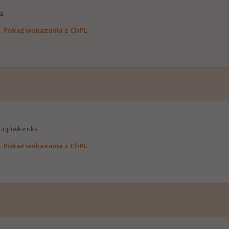
a
.
Pokaż wskazania z ChPL
spojówkę oka
.
Pokaż wskazania z ChPL