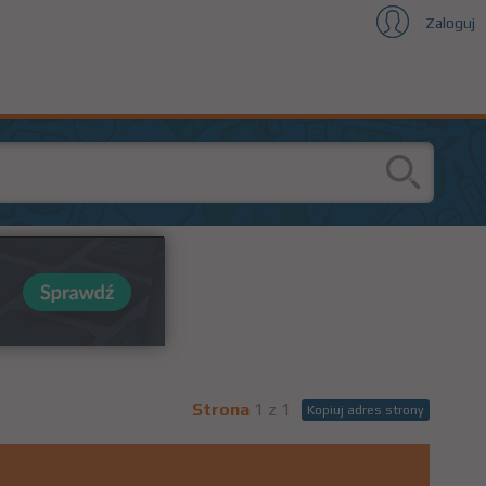
Zaloguj
Strona
1 z 1
Kopiuj adres strony