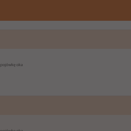
spojówkę oka
spojówkę oka