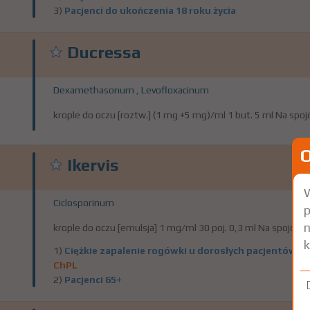
3)
Pacjenci do ukończenia 18 roku życia
Ducressa
Dexamethasonum
,
Levofloxacinum
krople do oczu [roztw.] (1 mg +5 mg)/ml 1 but. 5 ml Na spo
Ikervis
W
Ciclosporinum
p
n
krople do oczu [emulsja] 1 mg/ml 30 poj. 0,3 ml Na spojówk
k
1)
Ciężkie zapalenie rogówki u dorosłych pacjentów 
ChPL
2)
Pacjenci 65+