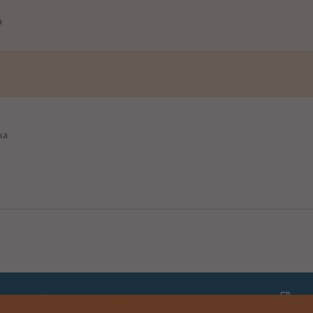
a
ka
ie
O firmie
Kontakt
biu