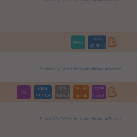
100%
WMo
42,00 zł
Santen Oy SA Przedstawicielstwo w Polsce
(1)
(2)
(3)
100%
R
75+
DZ
Rx
32,45 zł
9,06 zł
bezpł.
bezpł.
Santen Oy SA Przedstawicielstwo w Polsce