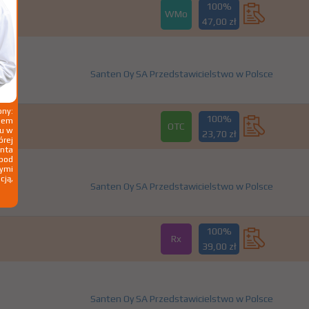
100%
WMo
47,00 zł
Santen Oy SA Przedstawicielstwo w Polsce
ny:
100%
ziem
OTC
ku w
23,70 zł
órej
nta
 pod
wymi
cją,
Santen Oy SA Przedstawicielstwo w Polsce
100%
Rx
39,00 zł
Santen Oy SA Przedstawicielstwo w Polsce