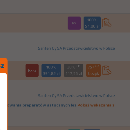
100%
Rx
51,00 zł
Santen Oy SA Przedstawicielstwo w Polsce
(1)
(2)
100%
30%
75+
Rx-z
391,82 zł
117,55 zł
bezpł.
Santen Oy SA Przedstawicielstwo w Polsce
 stosowania preparatów sztucznych łez
Pokaż wskazania z