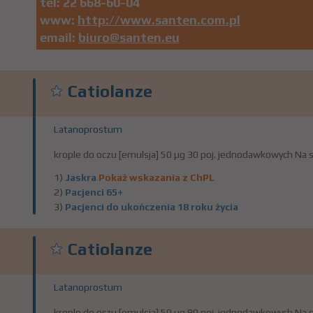
tel:
22 668-60-04
www:
http://www.santen.com.pl
email:
biuro@santen.eu
Catiolanze
Latanoprostum
krople do oczu [emulsja] 50 µg 30 poj. jednodawkowych Na 
1)
Jaskra
Pokaż wskazania z ChPL
2)
Pacjenci 65+
3)
Pacjenci do ukończenia 18 roku życia
Catiolanze
Latanoprostum
krople do oczu [emulsja] 50 µg 90 poj. jednodawkowych Na 