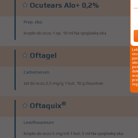
Ocutears Alo+ 0,2%
Prep. złoż.
krople do oczu 1 op. 10 ml Na spojówkę oka
Le
Oftagel
rec
pom
okr
po
dok
Carbomerum
wzg
prz
żel do oczu 2,5 mg/g 1 but. 10 g Doustnie
reg
®
Oftaquix
Levofloxacinum
krople do oczu 5 mg/ml 1 but. 5 ml Na spojówkę oka