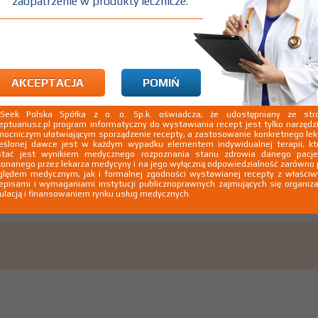
zaopatrzenie w produkty lecznicze.
AKCEPTACJA
POMIŃ
kSeek Polska Spółka z o. o. Sp.k. oświadcza, że udostępniany ze stro
eptuariusz.pl program informatyczny do wystawiania recept jest tylko narzęd
ocniczym ułatwiającym sporządzenie recepty, a zastosowanie konkretnego le
eślonej dawce jest w każdym wypadku elementem indywidualnej terapii, kt
stać jest wynikiem medycznego rozpoznania stanu zdrowia danego pacje
onanego przez lekarza medycyny i na jego wyłączną odpowiedzialność zarówno
lędem medycznym, jak i formalnej zgodności wystawianej recepty z właści
episami i wymaganiami instytucji publicznoprawnych zajmujących się organiza
ulacją i finansowaniem rynku usług medycznych.