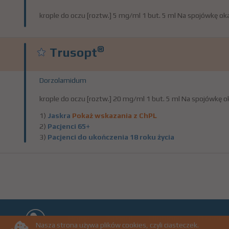
krople do oczu [roztw.] 5 mg/ml 1 but. 5 ml Na spojówkę ok
®
Trusopt
Dorzolamidum
krople do oczu [roztw.] 20 mg/ml 1 but. 5 ml Na spojówkę o
1)
Jaskra
Pokaż wskazania z ChPL
2)
Pacjenci 65+
3)
Pacjenci do ukończenia 18 roku życia
Home
Zaloguj
Ulubione
O serwis
Nasza strona używa plików cookies, czyli ciasteczek.