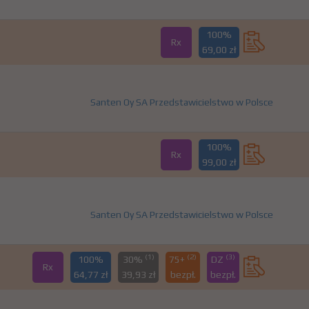
100%
Rx
69,00 zł
Santen Oy SA Przedstawicielstwo w Polsce
100%
Rx
99,00 zł
Santen Oy SA Przedstawicielstwo w Polsce
(1)
(2)
(3)
100%
30%
75+
DZ
Rx
64,77 zł
39,93 zł
bezpł.
bezpł.