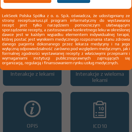
LekSeek Polska Spółka z o. o. Sp.k. oświadcza, że udostępniany ze
strony: receptuariusz.pl program informatyczny do wystawiania
Wszystkie dawki leku
ATC
recept jest tylko narzędziem pomocniczym ułatwiającym
sporządzenie recepty, a zastosowanie konkretnego leku w określonej
dawce jest w każdym wypadku elementem indywidualnej terapii,
której postać jest wynikiem medycznego rozpoznania stanu zdrowia
danego pacjenta dokonanego przez lekarza medycyny i na jego
wyłączną odpowiedzialność zarówno pod względem medycznym, jak i
formalnej zgodności wystawianej recepty z właściwymi przepisami i
wymaganiami instytucji publicznoprawnych zajmujących się
organizacją, regulacją i finansowaniem rynku usług medycznych.
Interakcje z lekami
Interakcje z wieloma
lekami
OPIS
ICD10