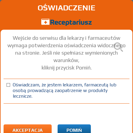
OŚWIADCZENIE
Wejście do serwisu dla lekarzy i farmaceutów
wymaga potwierdzenia oświadczenia widocznego
na stronie. Jeśli nie spełniasz wymienionych
warunków,
kliknij przycisk Pomiń.
®
Duomox
Amoxicillin
Oświadczam, że jestem lekarzem, farmaceutą lub
osobą prowadzącą zaopatrzenie w produkty
tabl.
750 mg
20 szt.
Doustnie
lecznicze.
100%
Rx
13,78
AKCEPTACJA
POMIŃ