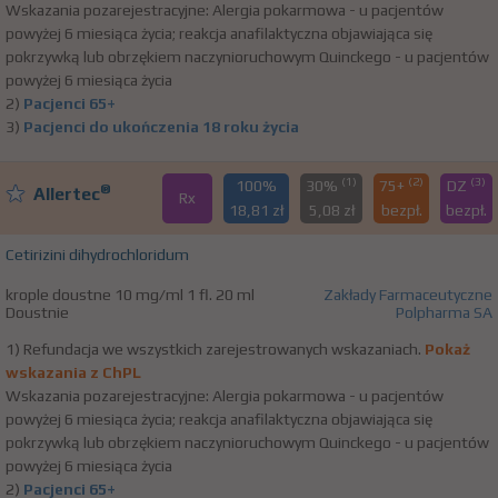
Wskazania pozarejestracyjne: Alergia pokarmowa - u pacjentów
powyżej 6 miesiąca życia; reakcja anafilaktyczna objawiająca się
pokrzywką lub obrzękiem naczynioruchowym Quinckego - u pacjentów
powyżej 6 miesiąca życia
2)
Pacjenci 65+
3)
Pacjenci do ukończenia 18 roku życia
(1)
(2)
(3)
100%
30%
75+
DZ
®
Allertec
Rx
18,81 zł
5,08 zł
bezpł.
bezpł.
Cetirizini dihydrochloridum
krople doustne 10 mg/ml 1 fl. 20 ml
Zakłady Farmaceutyczne
Doustnie
Polpharma SA
1) Refundacja we wszystkich zarejestrowanych wskazaniach.
Pokaż
wskazania z ChPL
Wskazania pozarejestracyjne: Alergia pokarmowa - u pacjentów
powyżej 6 miesiąca życia; reakcja anafilaktyczna objawiająca się
pokrzywką lub obrzękiem naczynioruchowym Quinckego - u pacjentów
powyżej 6 miesiąca życia
2)
Pacjenci 65+