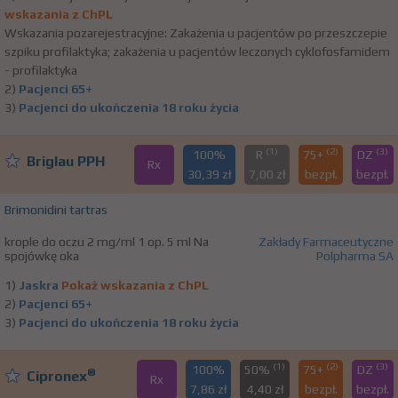
wskazania z ChPL
Wskazania pozarejestracyjne: Zakażenia u pacjentów po przeszczepie
szpiku profilaktyka; zakażenia u pacjentów leczonych cyklofosfamidem
- profilaktyka
2)
Pacjenci 65+
3)
Pacjenci do ukończenia 18 roku życia
(1)
(2)
(3)
100%
R
75+
DZ
Briglau PPH
Rx
30,39 zł
7,00 zł
bezpł.
bezpł.
Brimonidini tartras
krople do oczu 2 mg/ml 1 op. 5 ml Na
Zakłady Farmaceutyczne
spojówkę oka
Polpharma SA
1)
Jaskra
Pokaż wskazania z ChPL
2)
Pacjenci 65+
3)
Pacjenci do ukończenia 18 roku życia
(1)
(2)
(3)
100%
50%
75+
DZ
®
Cipronex
Rx
7,86 zł
4,40 zł
bezpł.
bezpł.