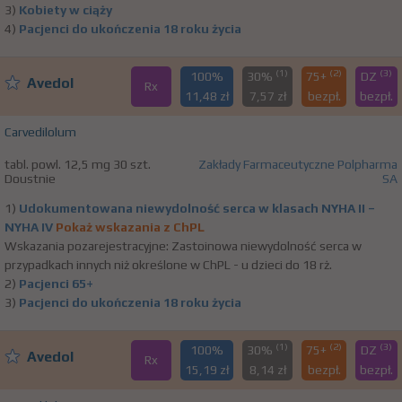
3)
Kobiety w ciąży
4)
Pacjenci do ukończenia 18 roku życia
(1)
(2)
(3)
100%
30%
75+
DZ
Avedol
Rx
11,48 zł
7,57 zł
bezpł.
bezpł.
Carvedilolum
tabl. powl. 12,5 mg 30 szt.
Zakłady Farmaceutyczne Polpharma
Doustnie
SA
1)
Udokumentowana niewydolność serca w klasach NYHA II –
NYHA IV
Pokaż wskazania z ChPL
Wskazania pozarejestracyjne: Zastoinowa niewydolność serca w
przypadkach innych niż określone w ChPL - u dzieci do 18 rż.
2)
Pacjenci 65+
3)
Pacjenci do ukończenia 18 roku życia
(1)
(2)
(3)
100%
30%
75+
DZ
Avedol
Rx
15,19 zł
8,14 zł
bezpł.
bezpł.