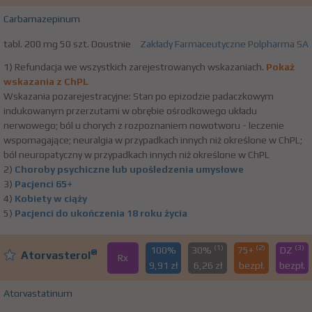
Carbamazepinum
tabl. 200 mg 50 szt. Doustnie
Zakłady Farmaceutyczne Polpharma SA
1) Refundacja we wszystkich zarejestrowanych wskazaniach.
Pokaż
wskazania z ChPL
Wskazania pozarejestracyjne: Stan po epizodzie padaczkowym
indukowanym przerzutami w obrębie ośrodkowego układu
nerwowego; ból u chorych z rozpoznaniem nowotworu - leczenie
wspomagające; neuralgia w przypadkach innych niż określone w ChPL;
ból neuropatyczny w przypadkach innych niż określone w ChPL
2)
Choroby psychiczne lub upośledzenia umysłowe
3)
Pacjenci 65+
4)
Kobiety w ciąży
5)
Pacjenci do ukończenia 18 roku życia
(1)
(2)
(3)
100%
30%
75+
DZ
®
Atorvasterol
Rx
9,91 zł
6,26 zł
bezpł.
bezpł.
Atorvastatinum