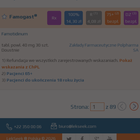
(1)
(2)
(3)
100%
R
75+
DZ
®
Famogast
Rx
14,30 zł
4,08 zł
bezpł.
bezpł.
Famotidinum
tabl. powl. 40 mg 30 szt.
Zakłady Farmaceutyczne Polpharma
Doustnie
SA
1) Refundacja we wszystkich zarejestrowanych wskazaniach.
Pokaż
wskazania z ChPL
2)
Pacjenci 65+
3)
Pacjenci do ukończenia 18 roku życia
Strona:
z
89
biuro@lekseek.com
+22 350 00 06
LekSeek ® Polska © 2026