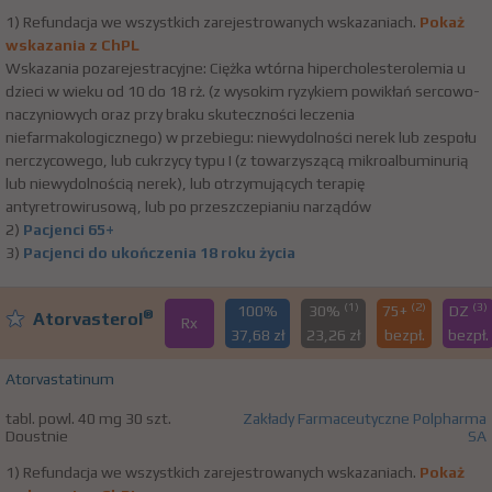
1) Refundacja we wszystkich zarejestrowanych wskazaniach.
Pokaż
wskazania z ChPL
Wskazania pozarejestracyjne: Ciężka wtórna hipercholesterolemia u
dzieci w wieku od 10 do 18 rż. (z wysokim ryzykiem powikłań sercowo-
naczyniowych oraz przy braku skuteczności leczenia
niefarmakologicznego) w przebiegu: niewydolności nerek lub zespołu
nerczycowego, lub cukrzycy typu I (z towarzyszącą mikroalbuminurią
lub niewydolnością nerek), lub otrzymujących terapię
antyretrowirusową, lub po przeszczepianiu narządów
2)
Pacjenci 65+
3)
Pacjenci do ukończenia 18 roku życia
(1)
(2)
(3)
100%
30%
75+
DZ
®
Atorvasterol
Rx
37,68 zł
23,26 zł
bezpł.
bezpł.
Atorvastatinum
tabl. powl. 40 mg 30 szt.
Zakłady Farmaceutyczne Polpharma
Doustnie
SA
1) Refundacja we wszystkich zarejestrowanych wskazaniach.
Pokaż