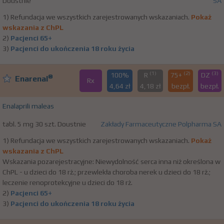
Doustnie
SA
1) Refundacja we wszystkich zarejestrowanych wskazaniach.
Pokaż
wskazania z ChPL
2)
Pacjenci 65+
3)
Pacjenci do ukończenia 18 roku życia
(1)
(2)
(3)
100%
R
75+
DZ
®
Enarenal
Rx
4,64 zł
4,18 zł
bezpł.
bezpł.
Enalaprili maleas
tabl. 5 mg 30 szt. Doustnie
Zakłady Farmaceutyczne Polpharma SA
1) Refundacja we wszystkich zarejestrowanych wskazaniach.
Pokaż
wskazania z ChPL
Wskazania pozarejestracyjne: Niewydolność serca inna niż określona w
ChPL - u dzieci do 18 rż.; przewlekła choroba nerek u dzieci do 18 rż.;
leczenie renoprotekcyjne u dzieci do 18 rż.
2)
Pacjenci 65+
3)
Pacjenci do ukończenia 18 roku życia