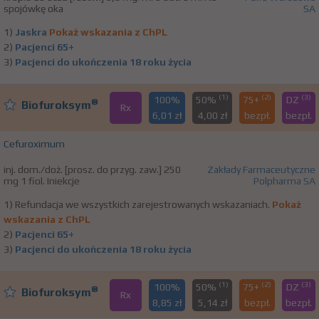
spojówkę oka
SA
1)
Jaskra
Pokaż wskazania z ChPL
2)
Pacjenci 65+
3)
Pacjenci do ukończenia 18 roku życia
(1)
(2)
(3)
100%
50%
75+
DZ
®
Biofuroksym
Rx
6,01 zł
4,00 zł
bezpł.
bezpł.
Cefuroximum
inj. dom./doż. [prosz. do przyg. zaw.] 250
Zakłady Farmaceutyczne
mg 1 fiol. Iniekcje
Polpharma SA
1) Refundacja we wszystkich zarejestrowanych wskazaniach.
Pokaż
wskazania z ChPL
2)
Pacjenci 65+
3)
Pacjenci do ukończenia 18 roku życia
(1)
(2)
(3)
100%
50%
75+
DZ
®
Biofuroksym
Rx
8,85 zł
5,14 zł
bezpł.
bezpł.