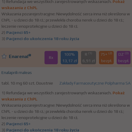
1) Refundacja we wszystkich zarejestrowanych wskazaniach.
Pokaż
wskazania z ChPL
Wskazania pozarejestracyjne: Niewydolność serca inna niż określona w
ChPL - u dzieci do 18 rż.; przewlekła choroba nerek u dzieci do 18 rż.;
leczenie renoprotekcyjne u dzieci do 18 rż.
2)
Pacjenci 65+
3)
Pacjenci do ukończenia 18 roku życia
(1)
(2)
(3)
100%
R
75+
DZ
®
Enarenal
Rx
13,17 zł
6,91 zł
bezpł.
bezpł.
Enalaprili maleas
tabl. 10 mg 60 szt. Doustnie
Zakłady Farmaceutyczne Polpharma SA
1) Refundacja we wszystkich zarejestrowanych wskazaniach.
Pokaż
wskazania z ChPL
Wskazania pozarejestracyjne: Niewydolność serca inna niż określona w
ChPL - u dzieci do 18 rż.; przewlekła choroba nerek u dzieci do 18 rż.;
leczenie renoprotekcyjne u dzieci do 18 rż.
2)
Pacjenci 65+
3)
Pacjenci do ukończenia 18 roku życia