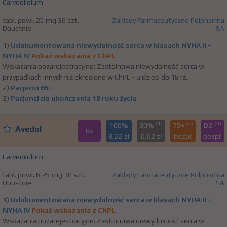
Carvedilolum
tabl. powl. 25 mg 30 szt.
Zakłady Farmaceutyczne Polpharma
Doustnie
SA
1)
Udokumentowana niewydolność serca w klasach NYHA II –
NYHA IV
Pokaż wskazania z ChPL
Wskazania pozarejestracyjne: Zastoinowa niewydolność serca w
przypadkach innych niż określone w ChPL - u dzieci do 18 rż.
2)
Pacjenci 65+
3)
Pacjenci do ukończenia 18 roku życia
(1)
(2)
(3)
100%
30%
75+
DZ
Avedol
Rx
8,22 zł
6,02 zł
bezpł.
bezpł.
Carvedilolum
tabl. powl. 6,25 mg 30 szt.
Zakłady Farmaceutyczne Polpharma
Doustnie
SA
1)
Udokumentowana niewydolność serca w klasach NYHA II –
NYHA IV
Pokaż wskazania z ChPL
Wskazania pozarejestracyjne: Zastoinowa niewydolność serca w