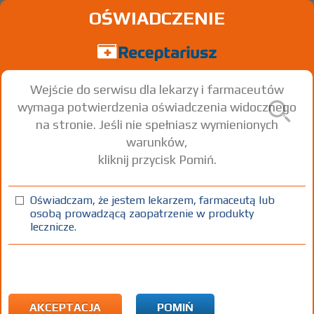
OŚWIADCZENIE
Wejście do serwisu dla lekarzy i farmaceutów
wymaga potwierdzenia oświadczenia widocznego
na stronie. Jeśli nie spełniasz wymienionych
warunków,
kliknij przycisk Pomiń.
Oświadczam, że jestem lekarzem, farmaceutą lub
osobą prowadzącą zaopatrzenie w produkty
lecznicze.
Znaleziono wyników:
2 661
Kopiuj adres strony
Strona
1 z 89
Choroba przewlekła:
Pacjenci do ukończenia 18
roku życia
AKCEPTACJA
POMIŃ