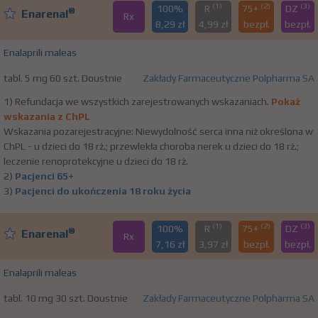
(1)
(2)
(3)
100%
R
75+
DZ
®
Enarenal
Rx
8,29 zł
4,99 zł
bezpł.
bezpł.
Enalaprili maleas
tabl. 5 mg 60 szt. Doustnie
Zakłady Farmaceutyczne Polpharma SA
1) Refundacja we wszystkich zarejestrowanych wskazaniach.
Pokaż
wskazania z ChPL
Wskazania pozarejestracyjne: Niewydolność serca inna niż określona w
ChPL - u dzieci do 18 rż.; przewlekła choroba nerek u dzieci do 18 rż.;
leczenie renoprotekcyjne u dzieci do 18 rż.
2)
Pacjenci 65+
3)
Pacjenci do ukończenia 18 roku życia
(1)
(2)
(3)
100%
R
75+
DZ
®
Enarenal
Rx
7,16 zł
3,97 zł
bezpł.
bezpł.
Enalaprili maleas
tabl. 10 mg 30 szt. Doustnie
Zakłady Farmaceutyczne Polpharma SA