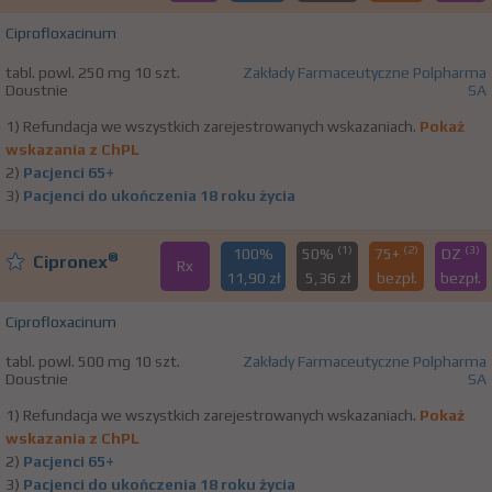
Ciprofloxacinum
tabl. powl. 250 mg 10 szt.
Zakłady Farmaceutyczne Polpharma
Doustnie
SA
1) Refundacja we wszystkich zarejestrowanych wskazaniach.
Pokaż
wskazania z ChPL
2)
Pacjenci 65+
3)
Pacjenci do ukończenia 18 roku życia
(1)
(2)
(3)
100%
50%
75+
DZ
®
Cipronex
Rx
11,90 zł
5,36 zł
bezpł.
bezpł.
Ciprofloxacinum
tabl. powl. 500 mg 10 szt.
Zakłady Farmaceutyczne Polpharma
Doustnie
SA
1) Refundacja we wszystkich zarejestrowanych wskazaniach.
Pokaż
wskazania z ChPL
2)
Pacjenci 65+
3)
Pacjenci do ukończenia 18 roku życia