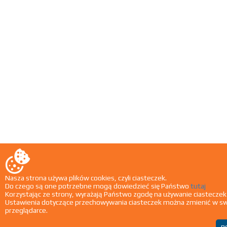
Nasza strona używa plików cookies, czyli ciasteczek.
Do czego są one potrzebne mogą dowiedzieć się Państwo
tutaj
Korzystając ze strony, wyrażają Państwo zgodę na używanie ciasteczek 
Ustawienia dotyczące przechowywania ciasteczek można zmienić w sw
przeglądarce.