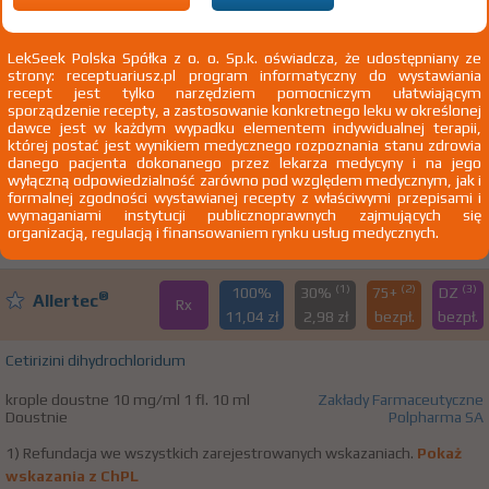
(1)
(2)
(3)
100%
R
75+
DZ
Acenocumarol
Rx
14,66 zł
4,35 zł
bezpł.
bezpł.
LekSeek Polska Spółka z o. o. Sp.k. oświadcza, że udostępniany ze
WZF
strony: receptuariusz.pl program informatyczny do wystawiania
Acenocoumarolum
recept jest tylko narzędziem pomocniczym ułatwiającym
sporządzenie recepty, a zastosowanie konkretnego leku w określonej
dawce jest w każdym wypadku elementem indywidualnej terapii,
tabl. 4 mg 60 szt. Doustnie
Zakłady Farmaceutyczne Polpharma SA
której postać jest wynikiem medycznego rozpoznania stanu zdrowia
danego pacjenta dokonanego przez lekarza medycyny i na jego
1) Refundacja we wszystkich zarejestrowanych wskazaniach.
Pokaż
wyłączną odpowiedzialność zarówno pod względem medycznym, jak i
wskazania z ChPL
formalnej zgodności wystawianej recepty z właściwymi przepisami i
2)
Pacjenci 65+
wymaganiami instytucji publicznoprawnych zajmujących się
organizacją, regulacją i finansowaniem rynku usług medycznych.
3)
Pacjenci do ukończenia 18 roku życia
(1)
(2)
(3)
100%
30%
75+
DZ
®
Allertec
Rx
11,04 zł
2,98 zł
bezpł.
bezpł.
Cetirizini dihydrochloridum
krople doustne 10 mg/ml 1 fl. 10 ml
Zakłady Farmaceutyczne
Doustnie
Polpharma SA
1) Refundacja we wszystkich zarejestrowanych wskazaniach.
Pokaż
wskazania z ChPL