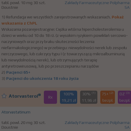
tabl. powl. 10 mg 30 szt.
Zakłady Farmaceutyczne Polpharma
Doustnie
SA
1) Refundacja we wszystkich zarejestrowanych wskazaniach.
Pokaż
wskazania z ChPL
Wskazania pozarejestracyjne: Ciężka wtórna hipercholesterolemia u
dzieci w wieku od 10 do 18 rż. (z wysokim ryzykiem powikłań sercowo-
naczyniowych oraz przy braku skuteczności leczenia
niefarmakologicznego) w przebiegu: niewydolności nerek lub zespołu
nerczycowego, lub cukrzycy typu I (z towarzyszącą mikroalbuminurią
lub niewydolnością nerek), lub otrzymujących terapię
antyretrowirusową, lub po przeszczepianiu narządów
2)
Pacjenci 65+
3)
Pacjenci do ukończenia 18 roku życia
(1)
(2)
(3)
100%
30%
75+
DZ
®
Atorvasterol
Rx
19,21 zł
11,96 zł
bezpł.
bezpł.
Atorvastatinum
tabl. powl. 20 mg 30 szt.
Zakłady Farmaceutyczne Polpharma
Doustnie
SA