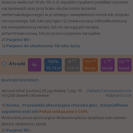
dzieci w wieku od 10 do 18 rż. (z wysokim ryzykiem powikłań sercowo-
naczyniowych oraz przy braku skuteczności leczenia
niefarmakologicznego) w przebiegu: niewydolności nerek lub zespołu
nerczycowego, lub cukrzycy typu I (z towarzyszącą mikroalbuminurią
lub niewydolnością nerek), lub otrzymujących terapię
antyretrowirusową, lub po przeszczepianiu narządów
2)
Pacjenci 65+
3)
Pacjenci do ukończenia 18 roku życia
(1)
(2)
(3)
(4)
100%
R
75+
C
DZ
Atrodil
Rx
19,79 zł
3,56 zł
bezpł.
bezpł.
bezpł.
Ipratropii bromidum
aerozol inhal. [roztw.] 20 µg/dawkę 1 poj. 10
Zakłady Farmaceutyczne
ml (200 dawek) Wziewnie
Polpharma SA
1)
Astma
,
Przewlekła obturacyjna choroba płuc
,
Eozynofilowe
zapalenie oskrzeli
Pokaż wskazania z ChPL
Wskazania pozarejestracyjne: Mukowiscydoza; dysplazja oskrzelowo-
płucna; dyskineza rzęsek
2)
Pacjenci 65+