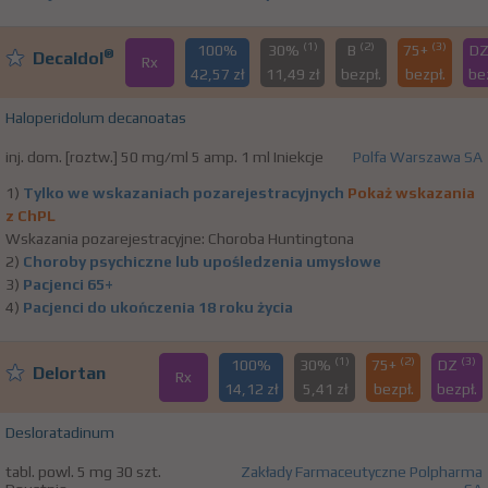
(1)
(2)
(3)
100%
30%
B
75+
D
®
Decaldol
Rx
42,57 zł
11,49 zł
bezpł.
bezpł.
be
Haloperidolum decanoatas
inj. dom. [roztw.] 50 mg/ml 5 amp. 1 ml Iniekcje
Polfa Warszawa SA
1)
Tylko we wskazaniach pozarejestracyjnych
Pokaż wskazania
z ChPL
Wskazania pozarejestracyjne: Choroba Huntingtona
2)
Choroby psychiczne lub upośledzenia umysłowe
3)
Pacjenci 65+
4)
Pacjenci do ukończenia 18 roku życia
(1)
(2)
(3)
100%
30%
75+
DZ
Delortan
Rx
14,12 zł
5,41 zł
bezpł.
bezpł.
Desloratadinum
tabl. powl. 5 mg 30 szt.
Zakłady Farmaceutyczne Polpharma