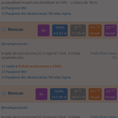
przypadkach innych niż określone w ChPL - u dzieci do 18 rż.
2)
Pacjenci 65+
3)
Pacjenci do ukończenia 18 roku życia
(1)
(2)
(3)
100%
R
75+
DZ
Bimican
Rx
43,93 zł
11,65 zł
bezpł.
bezpł.
Bimatoprostum
krople do oczu [roztw.] 0,3 mg/ml 1 but. 3 ml Na
Polfa Warszawa
spojówkę oka
SA
1)
Jaskra
Pokaż wskazania z ChPL
2)
Pacjenci 65+
3)
Pacjenci do ukończenia 18 roku życia
(1)
(2)
(3)
100%
R
75+
DZ
Bimican
Rx
121,94 zł
24,47 zł
bezpł.
bezpł.
Bimatoprostum
krople do oczu [roztw.] 0,3 mg/ml 3 but. 3 ml Na
Polfa Warszawa