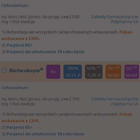
Cefuroximum
inj. dom./doż. [prosz. do przyg. zaw.] 500
Zakłady Farmaceutyczne
mg 1 fiol. Iniekcje
Polpharma SA
1) Refundacja we wszystkich zarejestrowanych wskazaniach.
Pokaż
wskazania z ChPL
2)
Pacjenci 65+
3)
Pacjenci do ukończenia 18 roku życia
(1)
(2)
(3)
100%
50%
75+
DZ
®
Biofuroksym
Rx
10,55 zł
5,26 zł
bezpł.
bezpł.
Cefuroximum
inj. dom./doż. [prosz. do przyg. zaw.] 750
Zakłady Farmaceutyczne
mg 1 fiol. Iniekcje
Polpharma SA
1) Refundacja we wszystkich zarejestrowanych wskazaniach.
Pokaż
wskazania z ChPL
2)
Pacjenci 65+
3)
Pacjenci do ukończenia 18 roku życia