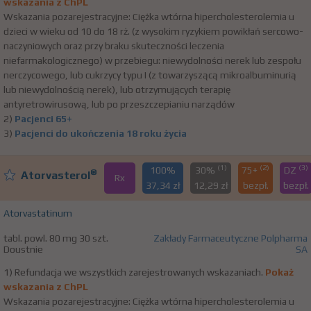
wskazania z ChPL
Wskazania pozarejestracyjne: Ciężka wtórna hipercholesterolemia u
dzieci w wieku od 10 do 18 rż. (z wysokim ryzykiem powikłań sercowo-
naczyniowych oraz przy braku skuteczności leczenia
niefarmakologicznego) w przebiegu: niewydolności nerek lub zespołu
nerczycowego, lub cukrzycy typu I (z towarzyszącą mikroalbuminurią
lub niewydolnością nerek), lub otrzymujących terapię
antyretrowirusową, lub po przeszczepianiu narządów
2)
Pacjenci 65+
3)
Pacjenci do ukończenia 18 roku życia
(1)
(2)
(3)
100%
30%
75+
DZ
®
Atorvasterol
Rx
37,34 zł
12,29 zł
bezpł.
bezpł.
Atorvastatinum
tabl. powl. 80 mg 30 szt.
Zakłady Farmaceutyczne Polpharma
Doustnie
SA
1) Refundacja we wszystkich zarejestrowanych wskazaniach.
Pokaż
wskazania z ChPL
Wskazania pozarejestracyjne: Ciężka wtórna hipercholesterolemia u