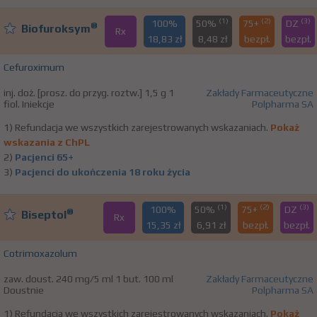
(1)
(2)
(3)
100%
50%
75+
DZ
®
Biofuroksym
Rx
18,83 zł
8,48 zł
bezpł.
bezpł.
Cefuroximum
inj. doż. [prosz. do przyg. roztw.] 1,5 g 1
Zakłady Farmaceutyczne
fiol. Iniekcje
Polpharma SA
1) Refundacja we wszystkich zarejestrowanych wskazaniach.
Pokaż
wskazania z ChPL
2)
Pacjenci 65+
3)
Pacjenci do ukończenia 18 roku życia
(1)
(2)
(3)
100%
50%
75+
DZ
®
Biseptol
Rx
15,35 zł
6,91 zł
bezpł.
bezpł.
Cotrimoxazolum
zaw. doust. 240 mg/5 ml 1 but. 100 ml
Zakłady Farmaceutyczne
Doustnie
Polpharma SA
1) Refundacja we wszystkich zarejestrowanych wskazaniach.
Pokaż