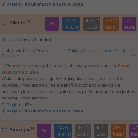
3)
Pacjenci do ukończenia 18 roku życia
(1)
(2)
(3)
100%
30%
75+
DZ
®
Allertec
Rx
15,33 zł
5,96 zł
bezpł.
bezpł.
Cetirizini dihydrochloridum
tabl. powl. 10 mg 30 szt.
Zakłady Farmaceutyczne Polpharma
Doustnie
SA
1) Refundacja we wszystkich zarejestrowanych wskazaniach.
Pokaż
wskazania z ChPL
Wskazania pozarejestracyjne: Alergia pokarmowa - u pacjentów
powyżej 6 miesiąca życia; reakcja anafilaktyczna objawiająca się
pokrzywką lub obrzękiem naczynioruchowym Quinckego - u pacjentów
powyżej 6 miesiąca życia
2)
Pacjenci 65+
3)
Pacjenci do ukończenia 18 roku życia
(1)
(2)
(3)
(
100%
R
B
75+
C
®
Amizepin
Rx
14,81 zł
5,61 zł
2,89
bezpł.
bez