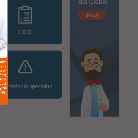
ICD10
ny:
ziem
ku w
órej
nta
 pod
Ostrzeżenia specjalne
wymi
cją,