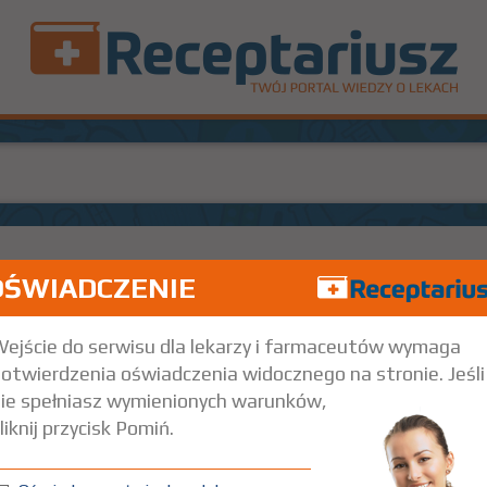
OŚWIADCZENIE
(1)
(
100%
30%
B
Rx
7,00
1,89
bez
Doustnie
ejście do serwisu dla lekarzy i farmaceutów wymaga
otwierdzenia oświadczenia widocznego na stronie. Jeśli
ie spełniasz wymienionych warunków,
liknij przycisk Pomiń.