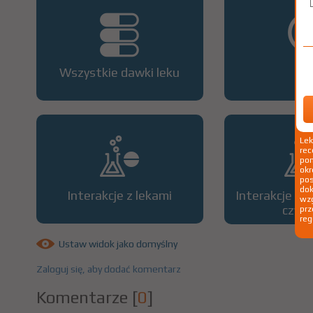
Wszystkie dawki leku
OP
Le
rec
pom
okr
po
dok
Interakcje z lekami
Interakcje z 
wzg
czyn
prz
reg
Ustaw widok jako domyślny
Zaloguj się, aby dodać komentarz
Komentarze
[
0
]