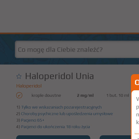
Haloperidol Unia
Haloperidol
krople doustne
2 mg/ml
1 but. 10 ml
W
p
1)
Tylko we wskazaniach pozarejestracyjnych
n
2)
Choroby psychiczne lub upośledzenia umysłowe
3)
Pacjenci 65+
k
4)
Pacjenci do ukończenia 18 roku życia