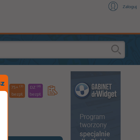
Zaloguj
2)
(3)
(4)
75+
DZ
pł.
bezpł.
bezpł.