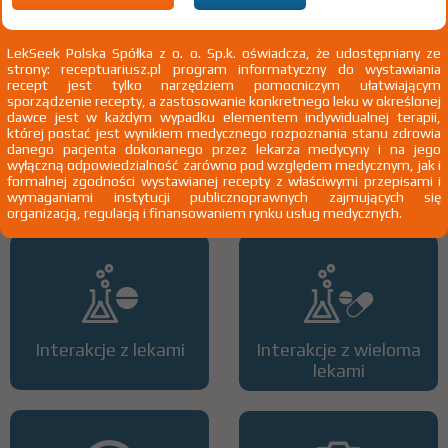
3)
Pacjenci 65+
4)
Pacjenci do ukończenia 18 roku życia
LekSeek Polska Spółka z o. o. Sp.k. oświadcza, że udostępniany ze
strony: receptuariusz.pl program informatyczny do wystawiania
recept jest tylko narzędziem pomocniczym ułatwiającym
sporządzenie recepty, a zastosowanie konkretnego leku w określonej
dawce jest w każdym wypadku elementem indywidualnej terapii,
której postać jest wynikiem medycznego rozpoznania stanu zdrowia
danego pacjenta dokonanego przez lekarza medycyny i na jego
wyłączną odpowiedzialność zarówno pod względem medycznym, jak i
Wszystkie dawki leku
ATC
formalnej zgodności wystawianej recepty z właściwymi przepisami i
wymaganiami instytucji publicznoprawnych zajmujących się
organizacją, regulacją i finansowaniem rynku usług medycznych.
Interakcje z lekami
Interakcje z wieloma
lekami