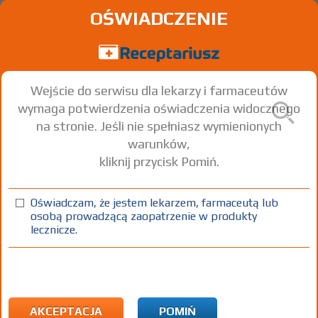
OŚWIADCZENIE
Wejście do serwisu dla lekarzy i farmaceutów
wymaga potwierdzenia oświadczenia widocznego
na stronie. Jeśli nie spełniasz wymienionych
warunków,
kliknij przycisk Pomiń.
®
Convulex
150; -300; -500
Valproic acid
Oświadczam, że jestem lekarzem, farmaceutą lub
osobą prowadzącą zaopatrzenie w produkty
kaps. miękkie
150 mg
100 szt.
Doustnie
lecznicze.
(1)
(2)
(3)
(4)
100%
B
R
75+
DZ
Rx
15,27
1,52
4,72
bezpł.
bezpł.
1)
Choroby psychiczne lub upośledzenia umysłowe
2)
Padaczka
AKCEPTACJA
POMIŃ