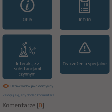
OPIS
ICD10
Interakcje z
Ostrzeżenia specjalne
substancjami
czynnymi
Ustaw widok jako domyślny
Zaloguj się, aby dodać komentarz
Komentarze
[
0
]