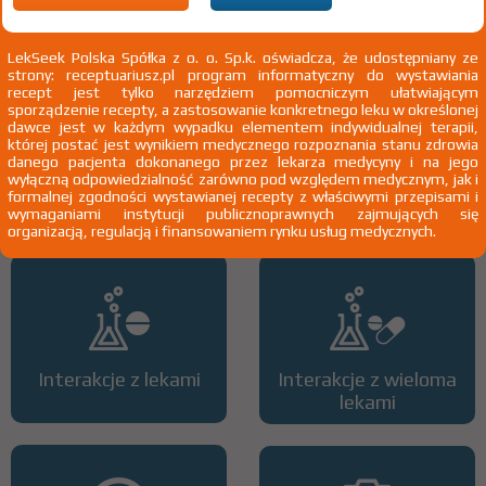
3)
Pacjenci 65+
4)
Pacjenci do ukończenia 18 roku życia
LekSeek Polska Spółka z o. o. Sp.k. oświadcza, że udostępniany ze
strony: receptuariusz.pl program informatyczny do wystawiania
recept jest tylko narzędziem pomocniczym ułatwiającym
sporządzenie recepty, a zastosowanie konkretnego leku w określonej
dawce jest w każdym wypadku elementem indywidualnej terapii,
której postać jest wynikiem medycznego rozpoznania stanu zdrowia
danego pacjenta dokonanego przez lekarza medycyny i na jego
wyłączną odpowiedzialność zarówno pod względem medycznym, jak i
Wszystkie dawki leku
ATC
formalnej zgodności wystawianej recepty z właściwymi przepisami i
wymaganiami instytucji publicznoprawnych zajmujących się
organizacją, regulacją i finansowaniem rynku usług medycznych.
Interakcje z lekami
Interakcje z wieloma
lekami