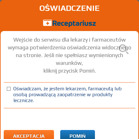
OŚWIADCZENIE
Wejście do serwisu dla lekarzy i farmaceutów
wymaga potwierdzenia oświadczenia widocznego
na stronie. Jeśli nie spełniasz wymienionych
warunków,
kliknij przycisk Pomiń.
®
Convulex
150; -300; -500
Valproic acid
Oświadczam, że jestem lekarzem, farmaceutą lub
osobą prowadzącą zaopatrzenie w produkty
kaps. miękkie
500 mg
100 szt.
Doustnie
lecznicze.
(1)
(2)
(3)
(4)
100%
B
R
75+
DZ
Rx
45,84
bezpł.
3,56
bezpł.
bezpł.
1)
Choroby psychiczne lub upośledzenia umysłowe
2)
Padaczka
AKCEPTACJA
POMIŃ