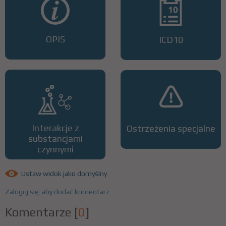
OPIS
ICD10
Interakcje z
Ostrzeżenia specjalne
substancjami
czynnymi
Ustaw widok jako domyślny
Zaloguj się, aby dodać komentarz
Komentarze
[
0
]