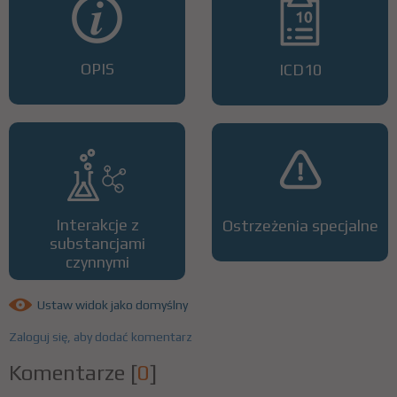
OPIS
ICD10
Interakcje z
Ostrzeżenia specjalne
substancjami
czynnymi
Ustaw widok jako domyślny
Zaloguj się, aby dodać komentarz
Komentarze
[
0
]