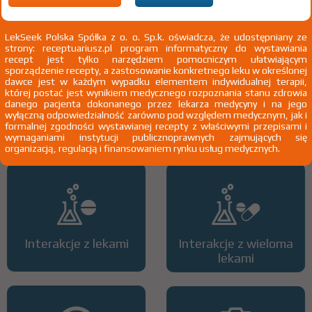
3)
Pacjenci 65+
4)
Pacjenci do ukończenia 18 roku życia
LekSeek Polska Spółka z o. o. Sp.k. oświadcza, że udostępniany ze
strony: receptuariusz.pl program informatyczny do wystawiania
recept jest tylko narzędziem pomocniczym ułatwiającym
sporządzenie recepty, a zastosowanie konkretnego leku w określonej
dawce jest w każdym wypadku elementem indywidualnej terapii,
której postać jest wynikiem medycznego rozpoznania stanu zdrowia
danego pacjenta dokonanego przez lekarza medycyny i na jego
wyłączną odpowiedzialność zarówno pod względem medycznym, jak i
Wszystkie dawki leku
ATC
formalnej zgodności wystawianej recepty z właściwymi przepisami i
wymaganiami instytucji publicznoprawnych zajmujących się
organizacją, regulacją i finansowaniem rynku usług medycznych.
Interakcje z lekami
Interakcje z wieloma
lekami