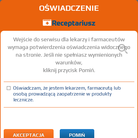
OŚWIADCZENIE
Wejście do serwisu dla lekarzy i farmaceutów
wymaga potwierdzenia oświadczenia widocznego
na stronie. Jeśli nie spełniasz wymienionych
warunków,
kliknij przycisk Pomiń.
®
Convulex
150; -300; -500
Valproic acid
Oświadczam, że jestem lekarzem, farmaceutą lub
osobą prowadzącą zaopatrzenie w produkty
kaps. miękkie
300 mg
100 szt.
Doustnie
lecznicze.
(1)
(2)
(3)
(4)
100%
B
R
75+
DZ
Rx
28,96
1,46
4,66
bezpł.
bezpł.
1)
Choroby psychiczne lub upośledzenia umysłowe
2)
Padaczka
AKCEPTACJA
POMIŃ